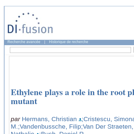
Recherche avancée
|
Historique de recherche
Ethylene plays a role in the root 
mutant
par
Hermans, Christian
;Cristescu, Simon
M.
;Vandenbussche, Filip
;Van Der Straeten
Nathalie
;Bush, Daniel R.