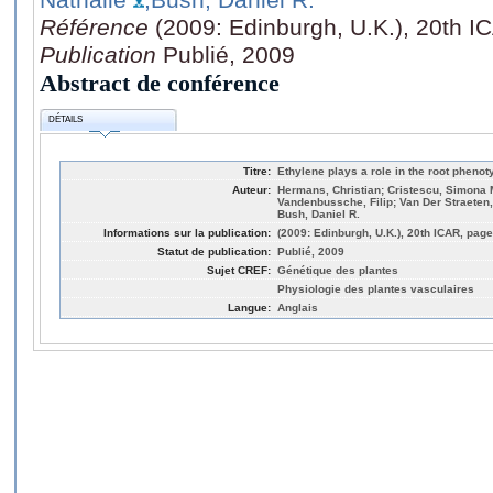
Référence
(2009: Edinburgh, U.K.), 20th I
Publication
Publié, 2009
Abstract de conférence
DÉTAILS
Titre:
Ethylene plays a role in the root phenot
Auteur:
Hermans, Christian; Cristescu, Simona M
Vandenbussche, Filip; Van Der Straeten
Bush, Daniel R.
Informations sur la publication:
(2009: Edinburgh, U.K.), 20th ICAR, page
Statut de publication:
Publié, 2009
Sujet CREF:
Génétique des plantes
Physiologie des plantes vasculaires
Langue:
Anglais