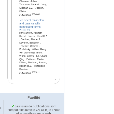
Charreau, Julien ,
Toucanne, Samuel , Jorry,
Stéphan S.J. , Joseph,
Olivier
2026-01
Publication
Ice sheet mass flow
and balance with
constituent terms
2010–19
par Mankoff, Kenneth
David , Greene, Chad C.A.
, Gardner, Alex A.S. ,
Davison, Benjamin ,
Treichler, Désirée ,
Kochtitzky, William Hardy ,
Van Liefferinge, Brice ,
Wang, Genyu , Ke, Chang
Qing , Fettweis, Xavier ,
Döhne, Thorben , Fausto,
Robert R.S. , Ringeisen,
Damien
2025-11
Publication
Facilité
Les listes de publications sont
u
compatibles avec le CV-ULB, le FNRS
et accessibles sur le web.