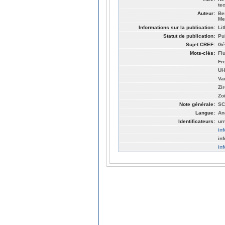
te
Auteur:
Be
Me
Informations sur la publication:
Li
Statut de publication:
Pu
Sujet CREF:
Gé
Mots-clés:
Fl
Fr
UH
Va
Zi
Zo
Note générale:
SC
Langue:
An
Identificateurs:
ur
in
in
in