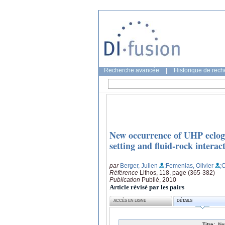
Recherche avancée
|
Historique de rec
New occurrence of UHP eclogi
setting and fluid-rock interac
par
Berger, Julien
;Femenias, Olivier
;
Référence
Lithos, 118, page (365-382)
Publication
Publié, 2010
Article révisé par les pairs
ACCÈS EN LIGNE
DÉTAILS
Titre:
Ne