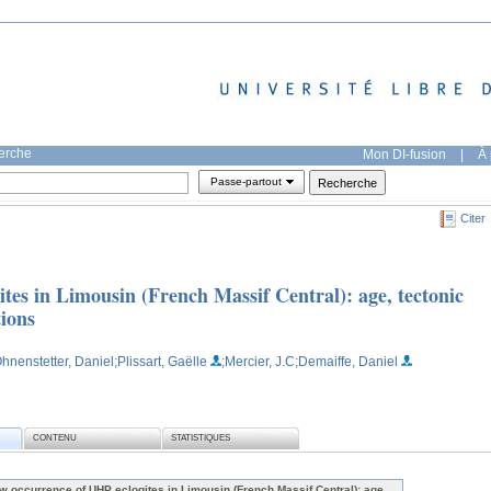
herche
Mon DI-fusion
|
À 
Passe-partout
Citer
tes in Limousin (French Massif Central): age, tectonic
tions
Ohnenstetter, Daniel
;Plissart, Gaëlle
;Mercier, J.C
;Demaiffe, Daniel
CONTENU
STATISTIQUES
w occurrence of UHP eclogites in Limousin (French Massif Central): age,