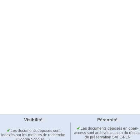
Visibilité
Pérennité
Les documents déposés en open-
Les documents déposés sont
access sont archivés au sein du résea
indexés par les moteurs de recherche
de préservation SAFE-PLN
(Google Scholar,…).