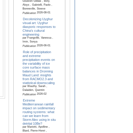
Goulven Gildas , Bory,
Aloys , Gabrielli, Paolo ,
Bonneville, Steeve
2026-08-01
Publication
Decolonizing Uyghur
visual art: Uyghur
diasporic responses to
China’s cultural
engineering
par Frangville, Vanessa ,
Imin, Sonya
2026-06-01
Publication
Role of precipitation
and extreme
precipitation events on
the variability of ice
core surface mass
balances in Dronning
Maud Land: insights
from RACMO2.3 and
statistical downscaling
par Wauthy, Sarah ,
Dalaiden, Quentin
2026-02
Publication
Extreme
Mediterranean rainfall
impact on sedimentary
routing systems: what
can we learn from
Storm Alex using in situ
detrital 10Be?
par Mariotti, Apolline ,
Blard, Pierre-Henri ,