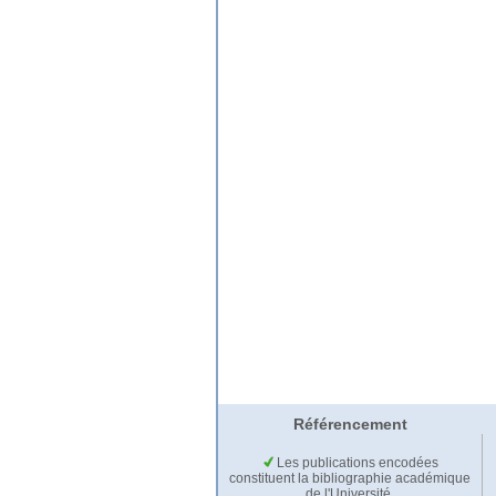
Référencement
Les publications encodées
constituent la bibliographie académique
de l'Université.