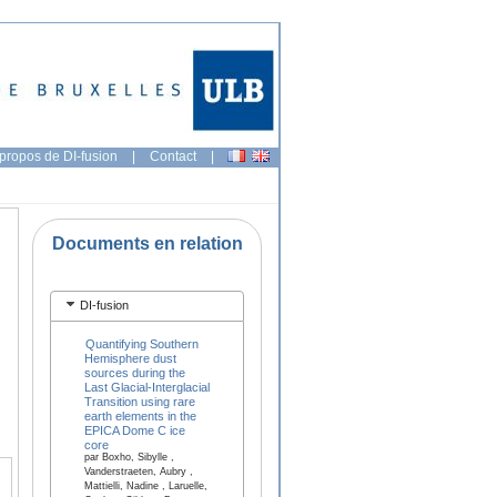
propos de DI-fusion
|
Contact
|
Documents en relation
DI-fusion
Quantifying Southern
Hemisphere dust
sources during the
Last Glacial-Interglacial
Transition using rare
earth elements in the
EPICA Dome C ice
core
par Boxho, Sibylle ,
Vanderstraeten, Aubry ,
Mattielli, Nadine , Laruelle,