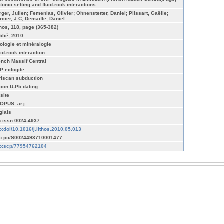
ctonic setting and fluid-rock interactions
rger, Julien; Femenias, Olivier; Ohnenstetter, Daniel; Plissart, Gaëlle;
rcier, J.C; Demaiffe, Daniel
thos, 118, page (365-382)
blié, 2010
ologie et minéralogie
uid-rock interaction
ench Massif Central
P eclogite
riscan subduction
rcon U-Pb dating
isite
OPUS: ar.j
glais
n:issn:0024-4937
fo:doi/10.1016/j.lithos.2010.05.013
fo:pii/S0024493710001477
fo:scp/77954762104