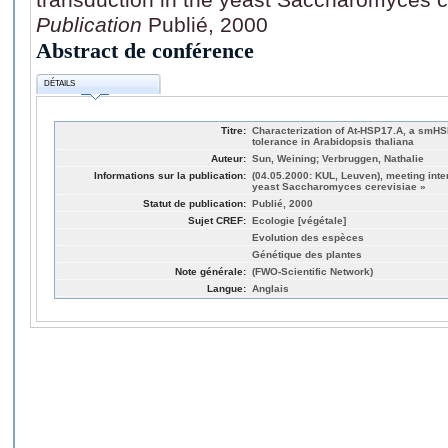
Publication
Publié, 2000
Abstract de conférence
DÉTAILS
Titre:
Characterization of At-HSP17.A, a smHS
tolerance in Arabidopsis thaliana
Auteur:
Sun, Weining; Verbruggen, Nathalie
Informations sur la publication:
(04.05.2000: KUL, Leuven), meeting inter
yeast Saccharomyces cerevisiae »
Statut de publication:
Publié, 2000
Sujet CREF:
Ecologie [végétale]
Evolution des espèces
Génétique des plantes
Note générale:
(FWO-Scientific Network)
Langue:
Anglais