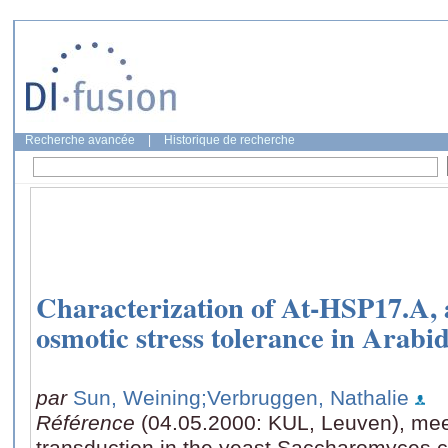
Recherche avancée
|
Historique de recherche
Characterization of At-HSP17.A, 
osmotic stress tolerance in Arabid
par
Sun, Weining
;Verbruggen, Nathalie
Référence
(04.05.2000: KUL, Leuven), meet
transduction in the yeast Saccharomyces c