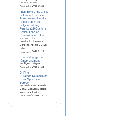
Declève, Marine
2026-06-22
Publication
Right Before the Crime:
Botanical Traces in
Pre-construction-site
Photographs from
Belgian Building
Permits (1960s) for a
Critical Lens on
Construction Nature
par Broes, Tom ,
Heindryckx, Laurence ,
Dehaene, Michiel , Devos,
Rika
2026-04-29
Publication
Eco-pédagogie par
l’émerveillement
par Pigeon, Virginie
2026-04-24
Publication
Shifting
Ruralities:Reimagining
Rural Spaces in
Europe
par Kohlbrenner, Ananda
Maria , Casabella, Nadia
Eindhoven,
Publication
Onomatopée, 2026-06-20