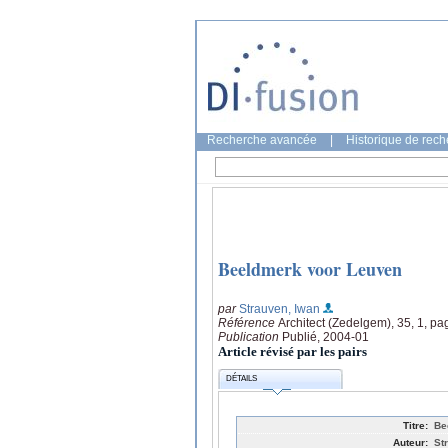
Recherche avancée
|
Historique de rec
Beeldmerk voor Leuven
par
Strauven, Iwan
Référence
Architect (Zedelgem), 35, 1, pa
Publication
Publié, 2004-01
Article révisé par les pairs
DÉTAILS
Titre:
Be
Auteur:
St