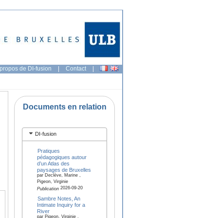
propos de DI-fusion
|
Contact
|
Documents en relation
DI-fusion
Pratiques
pédagogiques autour
d’un Atlas des
paysages de Bruxelles
par Declève, Marine ,
Pigeon, Virginie
2026-09-20
Publication
Sambre Notes, An
Intimate Inquiry for a
River
par Pigeon, Virginie ,