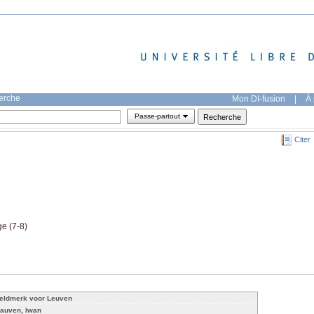
herche
Mon DI-fusion
|
À 
Passe-partout
Citer
ge (7-8)
eldmerk voor Leuven
rauven, Iwan