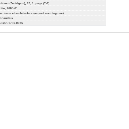
chitect (Zedelgem), 35, 1, page (7-8)
blié, 2004-01
banisme et architecture (aspect sociologique)
erlandais
n:issn:1780-0056