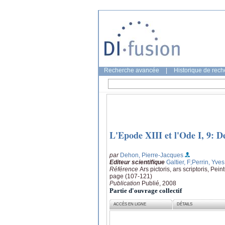
Recherche avancée
|
Historique de rec
L'Epode XIII et l'Ode I, 9: De
par
Dehon, Pierre-Jacques
Editeur scientifique
Galtier, F
;Perrin, Yves
Référence
Ars pictoris, ars scriptoris, Pei
page (107-121)
Publication
Publié, 2008
Partie d'ouvrage collectif
ACCÈS EN LIGNE
DÉTAILS