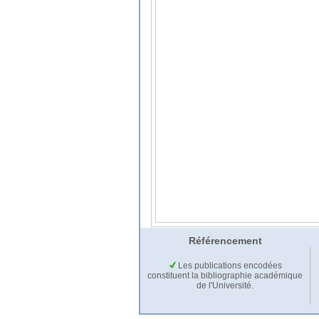
Référencement
Les publications encodées
constituent la bibliographie académique
de l'Université.