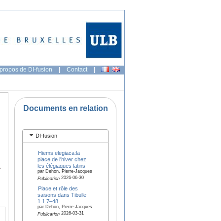
propos de DI-fusion
|
Contact
|
Documents en relation
DI-fusion
Hiems elegiaca:la
place de l'hiver chez
les élégiaques latins
,
par Dehon, Pierre-Jacques
2026-06-30
Publication
Place et rôle des
saisons dans Tibulle
1.1.7–48
par Dehon, Pierre-Jacques
2026-03-31
Publication