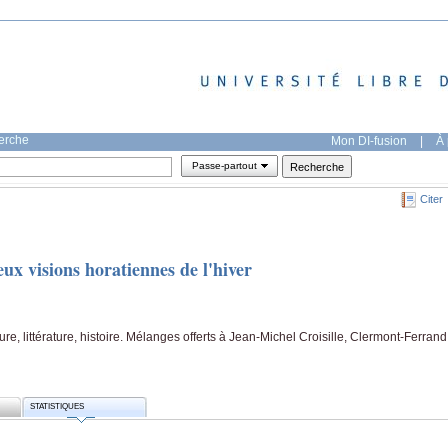
herche
Mon DI-fusion
|
À 
Passe-partout
Citer
ux visions horatiennes de l'hiver
nture, littérature, histoire. Mélanges offerts à Jean-Michel Croisille, Clermont-Ferrand
STATISTIQUES