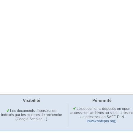
Visibilité
Pérennité
Les documents déposés en open-
Les documents déposés sont
access sont archivés au sein du résea
indexés par les moteurs de recherche
de préservation SAFE-PLN
(Google Scholar,…).
(www.safepln.org)
.