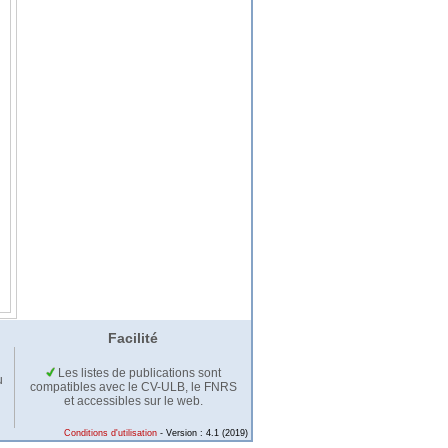
Facilité
Les listes de publications sont
u
compatibles avec le CV-ULB, le FNRS
et accessibles sur le web.
Conditions d'utilisation
- Version : 4.1 (2019)