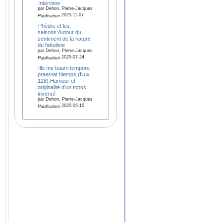
Interview
par Dehon, Pierre-Jacques
2025-11-07
Publication
Phèdre et les
saisons:Autour du
sentiment de la nature
du fabuliste
par Dehon, Pierre-Jacques
2025-07-24
Publication
Illo me tutam tempore
praestat hiemps (Nux
128):Humour et
originalité d'un topos
inversé
par Dehon, Pierre-Jacques
2025-05-15
Publication