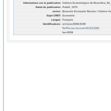
Informations sur la publication:
Cahiers Economiques de Bruxelles, 82,
Statut de publication:
Publié, 1979
series:
Brussels Economic Review / Cahiers é
Sujet CREF:
Economie
Langue:
Français
Identificateurs:
urn:issn:0008-0195
RePEc:bxr:bxrceb:2013/12383
ber-0558