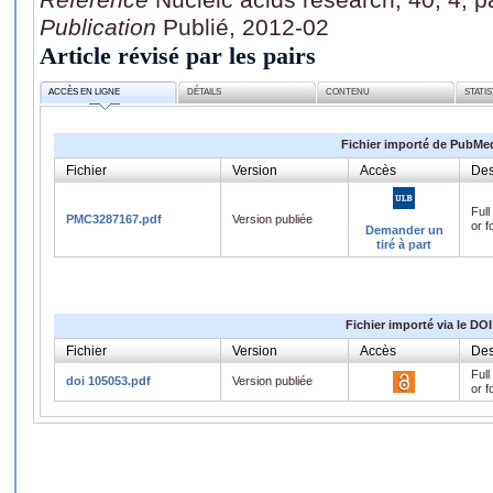
Publication
Publié, 2012-02
Article révisé par les pairs
ACCÈS EN LIGNE
DÉTAILS
CONTENU
STATI
Fichier importé de PubMe
Fichier
Version
Accès
Des
Full
PMC3287167.pdf
Version publiée
or f
Demander un
tiré à part
Fichier importé via le DOI
Fichier
Version
Accès
Des
Full
doi 105053.pdf
Version publiée
or f