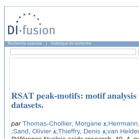
Recherche avancée
|
Historique de recherche
RSAT peak-motifs: motif analysis 
datasets.
par
Thomas-Chollier, Morgane
;Herrmann,
;Sand, Olivier
;Thieffry, Denis
;van Helde
Référence
Nucleic acids research, 40, 4, 