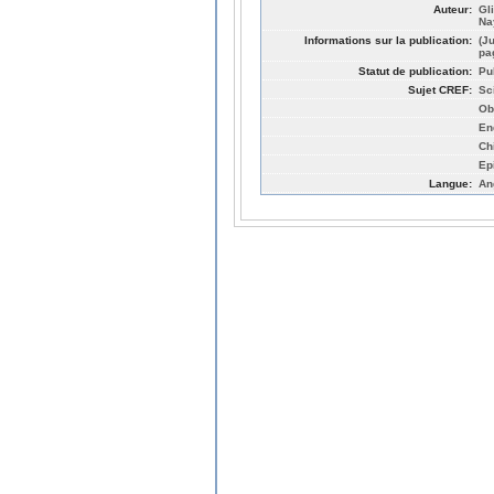
Auteur:
Gl
Na
Informations sur la publication:
(J
pa
Statut de publication:
Pu
Sujet CREF:
Sc
Ob
En
Ch
Ep
Langue:
An