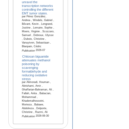
unravel the
transcription networks
controlling the different
EMT tumor states.
par Pérez González,
Andrea , Windels, Gabriel ,
Bévant, Kevin , Lengrand,
Justine , Lemaire, Sophie ,
Moers, Virginie , Scozzaro,
Samuel , Debroux, Ulysse
, Dubois, Christine ,
Vanuytven, Sebastiaan ,
Blanpain, Cédric
2026-07
Publication
Chitosan biguanide
attenuates methanol
poisoning by
scavenging
formaldehyde and
reducing oxidative
stress
par Alimoradi, Houman ,
Abrishami, Amir ,
Ghaffarian-Bahraman, Ali ,
Fallah, Anita , Babacian,
Mohammad ,
Khademalhosseini,
Morteza , Babaee,
Abdolreza , Delporte,
Christine , Razmi, Ali
2026-06-30
Publication