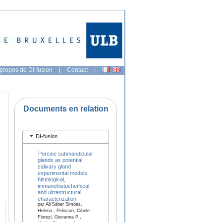
propos de DI-fusion
|
Contact
|
Documents en relation
DI-fusion
Porcine submandibular
glands as potential
salivary gland
experimental models:
histological,
immunohistochemical,
and ultrastructural
characterization
par Ab’Sáber Simões,
Helena , Pelissari, Cibele ,
Florezi, Giovanna P ,