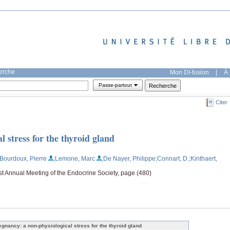
herche
Mon DI-fusion
|
À 
Passe-partout
Citer
l stress for the thyroid gland
;Bourdoux, Pierre
;Lemone, Marc
;De Nayer, Philippe
;Connart, D.
;Kinthaert,
st Annual Meeting of the Endocrine Society, page (480)
egnancy: a non-physiological stress for the thyroid gland