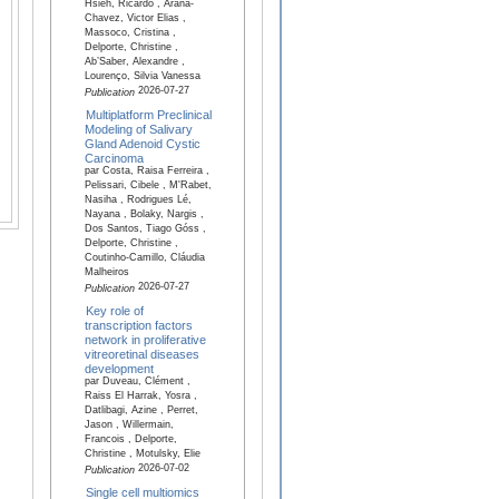
Hsieh, Ricardo , Arana-
Chavez, Victor Elias ,
Massoco, Cristina ,
Delporte, Christine ,
Ab’Saber, Alexandre ,
Lourenço, Silvia Vanessa
2026-07-27
Publication
Multiplatform Preclinical
Modeling of Salivary
Gland Adenoid Cystic
Carcinoma
par Costa, Raisa Ferreira ,
Pelissari, Cibele , M'Rabet,
Nasiha , Rodrigues Lé,
Nayana , Bolaky, Nargis ,
Dos Santos, Tiago Góss ,
Delporte, Christine ,
Coutinho-Camillo, Cláudia
Malheiros
2026-07-27
Publication
Key role of
transcription factors
network in proliferative
vitreoretinal diseases
development
par Duveau, Clément ,
Raiss El Harrak, Yosra ,
Datlibagi, Azine , Perret,
Jason , Willermain,
Francois , Delporte,
Christine , Motulsky, Elie
2026-07-02
Publication
Single cell multiomics