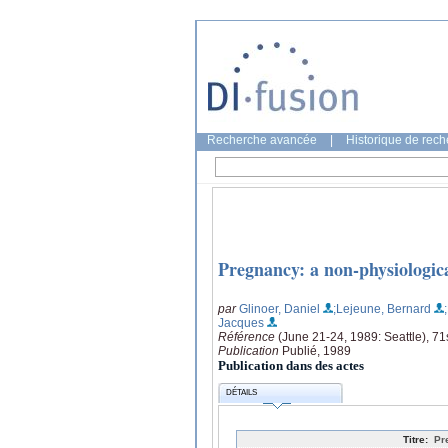
Recherche avancée
|
Historique de rec
Pregnancy: a non-physiologica
par
Glinoer, Daniel
;Lejeune, Bernard
Jacques
Référence
(June 21-24, 1989: Seattle), 71
Publication
Publié, 1989
Publication dans des actes
DÉTAILS
Titre:
Pr