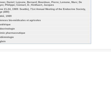
inoer, Daniel; Lejeune, Bernard; Bourdoux, Pierre; Lemone, Marc; De
yer, Philippe; Connart, D.; Kinthaert, Jacques
une 21-24, 1989: Seattle), 71st Annual Meeting of the Endocrine Society,
ge (480)
blié, 1989
iences bio-médicales et agricoles
stétrique
docrinologie
imie pharmaceutique
idémiologie
glais