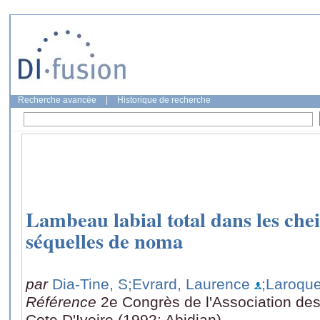
Recherche avancée
|
Historique de recherche
Lambeau labial total dans les chei
séquelles de noma
par
Dia-Tine, S
;Evrard, Laurence
;Laroqu
Référence
2e Congrès de l'Association de
Cote D'Ivoire (1992: Abidjan)