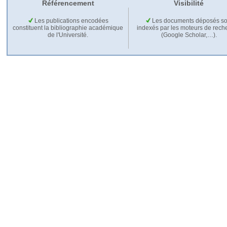
Référencement
Visibilité
Les publications encodées
Les documents déposés so
constituent la bibliographie académique
indexés par les moteurs de rech
de l'Université.
(Google Scholar,…).