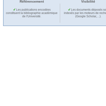
Référencement
Visibilité
Les publications encodées
Les documents déposés so
constituent la bibliographie académique
indexés par les moteurs de rech
de l'Université.
(Google Scholar,…).