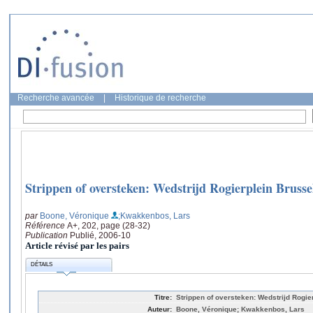
Recherche avancée
|
Historique de recherche
Strippen of oversteken: Wedstrijd Rogierplein Brusse
par
Boone, Véronique
;Kwakkenbos, Lars
Référence
A+, 202, page (28-32)
Publication
Publié, 2006-10
Article révisé par les pairs
DÉTAILS
Titre:
Strippen of oversteken: Wedstrijd Rogie
Auteur:
Boone, Véronique; Kwakkenbos, Lars