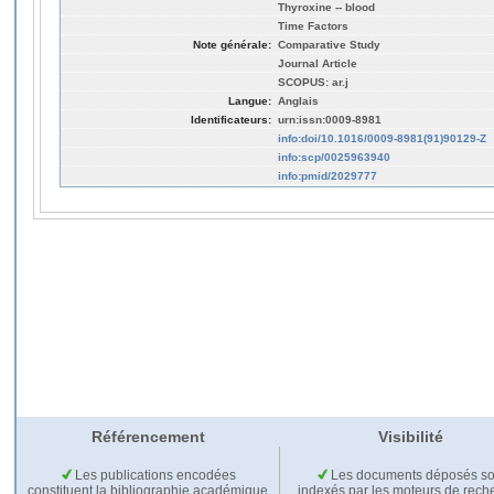
Thyroxine -- blood
Time Factors
Note générale:
Comparative Study
Journal Article
SCOPUS: ar.j
Langue:
Anglais
Identificateurs:
urn:issn:0009-8981
info:doi/10.1016/0009-8981(91)90129-Z
info:scp/0025963940
info:pmid/2029777
Référencement
Visibilité
Les publications encodées
Les documents déposés so
constituent la bibliographie académique
indexés par les moteurs de rech