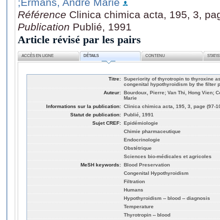
;Ermans, André Marie
Référence
Clinica chimica acta, 195, 3, pa
Publication
Publié, 1991
Article révisé par les pairs
ACCÈS EN LIGNE
DÉTAILS
CONTENU
STATI
Titre:
Superiority of thyrotropin to thyroxine as
congenital hypothyroidism by the filter 
Auteur:
Bourdoux, Pierre; Van Thi, Hong Vien; C
Marie
Informations sur la publication:
Clinica chimica acta, 195, 3, page (97-1
Statut de publication:
Publié, 1991
Sujet CREF:
Epidémiologie
Chimie pharmaceutique
Endocrinologie
Obstétrique
Sciences bio-médicales et agricoles
MeSH keywords:
Blood Preservation
Congenital Hypothyroidism
Filtration
Humans
Hypothyroidism -- blood -- diagnosis
Temperature
Thyrotropin -- blood