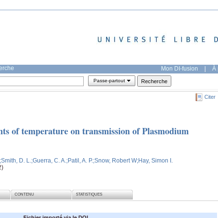
herche
Mon DI-fusion
|
À 
Passe-partout
Citer
ints of temperature on transmission of Plasmodium
;Smith, D. L.
;Guerra, C. A.
;Patil, A. P.
;Snow, Robert W
;Hay, Simon I.
2)
CONTENU
STATISTIQUES
Fichier importé via le DOI