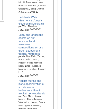
Nicolli, Francesco , Van
Boeckel, Thomas , Cinardi,
Giusepina , Song, Junxia
2025-12
Publication
Le Marais Wiels :
résurgence d'un plan
d'eau en milieu urbain
par Wei, Allan-Lee
2026-10-31
Publication
Local and landscape
effects on ant
functional and
taxonomic
compositions across
green spaces of a
tropical metropolis
par da Silva Melo, Tercio ,
Pena, João Carlos ,
Ribeiro, Felipe Martello ,
Koch, Elmo , Leponce,
Maurice , Delabie, Jacques
H. C.
2026-08
Publication
Habitat filtering and
niche specialization of
termite mound
herbaceous flora in
tropical dry woodlands
par Yona Mleci, Jonas ,
Meerts, Pierre Jacques ,
Vleminckx, Jason , Cuma
Mushagalusa, Fidèle ,