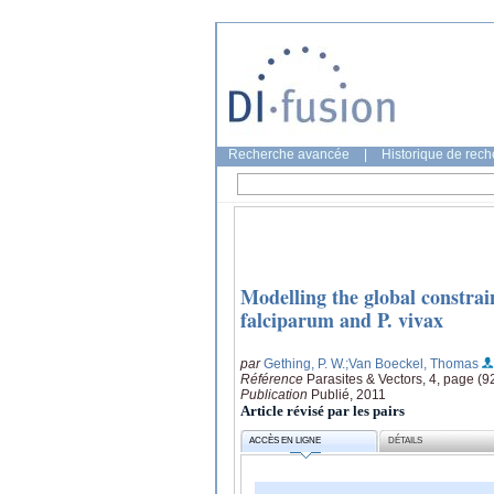
Recherche avancée
|
Historique de rec
Modelling the global constra
falciparum and P. vivax
par
Gething, P. W.
;Van Boeckel, Thomas
Référence
Parasites & Vectors, 4, page (9
Publication
Publié, 2011
Article révisé par les pairs
ACCÈS EN LIGNE
DÉTAILS