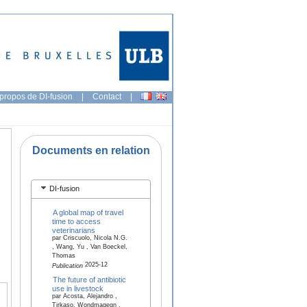
propos de DI-fusion
|
Contact
|
Documents en relation
DI-fusion
A global map of travel
time to access
veterinarians
par Criscuolo, Nicola N.G.
, Wang, Yu , Van Boeckel,
Thomas
2025-12
Publication
The future of antibiotic
use in livestock
par Acosta, Alejandro ,
Tirkaso, Wondmagegn ,