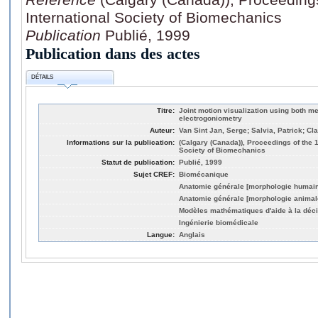
International Society of Biomechanics
Publication
Publié, 1999
Publication dans des actes
DÉTAILS
Titre:
Joint motion visualization using both m
electrogoniometry
Auteur:
Van Sint Jan, Serge; Salvia, Patrick; C
Informations sur la publication:
(Calgary (Canada)), Proceedings of the 1
Society of Biomechanics
Statut de publication:
Publié, 1999
Sujet CREF:
Biomécanique
Anatomie générale [morphologie humai
Anatomie générale [morphologie animal
Modèles mathématiques d'aide à la déc
Ingénierie biomédicale
Langue:
Anglais