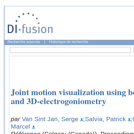
Recherche avancée
|
Historique de recherche
Joint motion visualization using 
and 3D-electrogoniometry
par
Van Sint Jan, Serge
;Salvia, Patrick
;
Marcel
Référence
(Calgary (Canada)), Proceedings