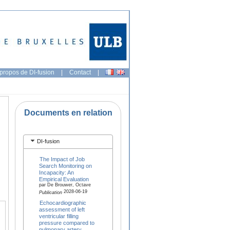
propos de DI-fusion
|
Contact
|
Documents en relation
DI-fusion
The Impact of Job
Search Monitoring on
Incapacity: An
Empirical Evaluation
par De Brouwer, Octave
2028-06-19
Publication
Echocardiographic
assessment of left
ventricular filling
pressure compared to
pulmonary artery