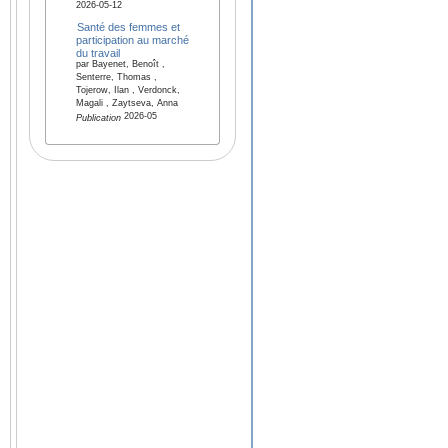
2026-05-12
Santé des femmes et
participation au marché
du travail
par Bayenet, Benoît ,
Senterre, Thomas ,
Tojerow, Ilan , Verdonck,
Magali , Zaytseva, Anna
2026-05
Publication