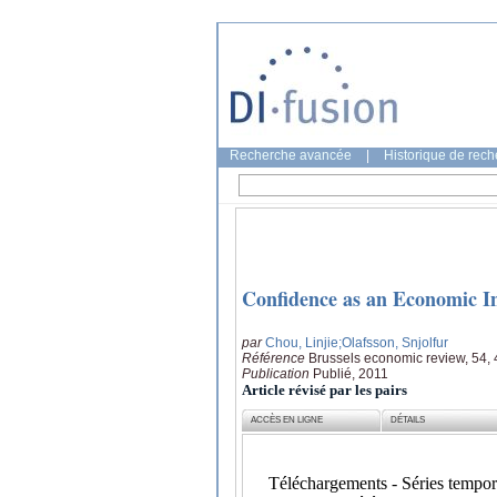
Recherche avancée
|
Historique de rec
Confidence as an Economic In
par
Chou, Linjie
;Olafsson, Snjolfur
Référence
Brussels economic review, 54, 
Publication
Publié, 2011
Article révisé par les pairs
ACCÈS EN LIGNE
DÉTAILS