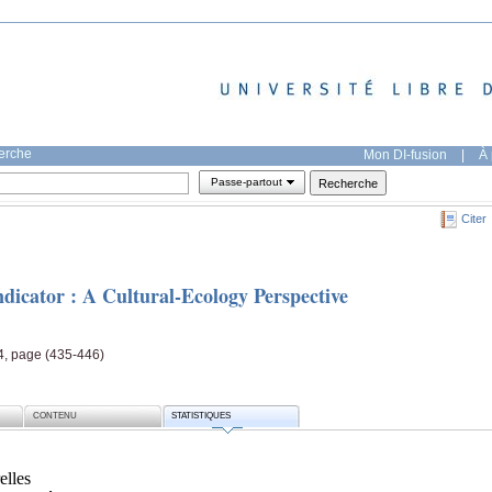
herche
Mon DI-fusion
|
À 
Passe-partout
Citer
dicator : A Cultural-Ecology Perspective
4, page (435-446)
CONTENU
STATISTIQUES