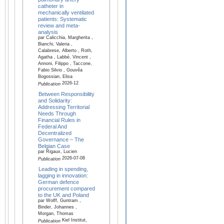
catheter in
mechanically ventilated
patients: Systematic
review and meta-
analysis
par Calicchia, Margherita ,
Bianchi, Valeria ,
Calabrese, Alberto , Roth,
Agatha , Labbé, Vincent ,
Annoni, Filippo , Taccone,
Fabio Silvio , Gouvêa
Bogossian, Elisa
2026-12
Publication
Between Responsibility
and Solidarity:
Addressing Territorial
Needs Through
Financial Rules in
Federal And
Decentralized
Governance – The
Belgian Case
par Rigaux, Lucien
2026-07-08
Publication
Leading in spending,
lagging in innovation:
German defence
procurement compared
to the UK and Poland
par Wolff, Guntram ,
Binder, Johannes ,
Morgan, Thomas
Kiel Institut,
Publication