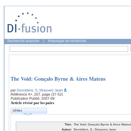
Recherche avancée
|
Historique de recherche
The Void: Gonçalo Byrne & Aires Mateus
par
Devoldere, S.
;Strauven, Iwan
Référence
A+, 207, page (37-52)
Publication
Publié, 2007-08
Article révisé par les pairs
DÉTAILS
Titre:
The Void: Gonçalo Byrne & Aires Mateu
Auteur:
Devoldere, S.; Strauven, Iwan