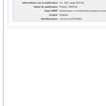
Informations sur la publication:
A+, 216, page (24-31)
Statut de publication:
Publié, 2009-02
Sujet CREF:
Urbanisme et architecture (aspect socio
Langue:
Anglais
Identificateurs:
urn:issn:1375-5064