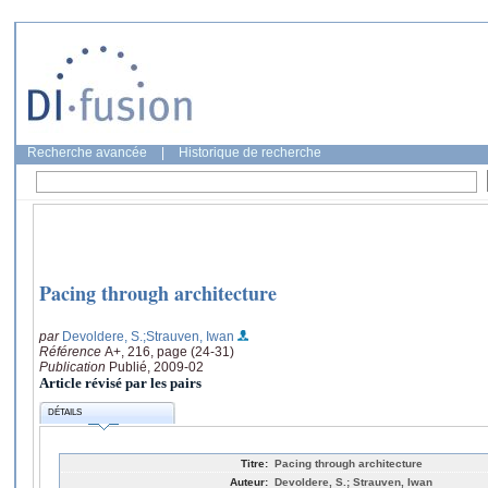
Recherche avancée
|
Historique de recherche
Pacing through architecture
par
Devoldere, S.
;Strauven, Iwan
Référence
A+, 216, page (24-31)
Publication
Publié, 2009-02
Article révisé par les pairs
DÉTAILS
Titre:
Pacing through architecture
Auteur:
Devoldere, S.; Strauven, Iwan