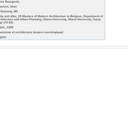
ctor Bourgeois
rauven, Iwan
 Kooning, Mil
rta and after, 25 Masters of Modern Architecture in Belgium, Department of
chitecture and Urban Planning, Ghent University, Ghent University, Gand,
ge (70-83)
blié, 1999
banisme et architecture (aspect sociologique)
glais