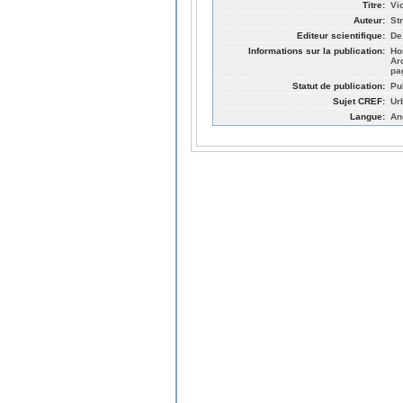
Titre:
Vi
Auteur:
St
Editeur scientifique:
De
Informations sur la publication:
Ho
Ar
pa
Statut de publication:
Pu
Sujet CREF:
Ur
Langue:
An