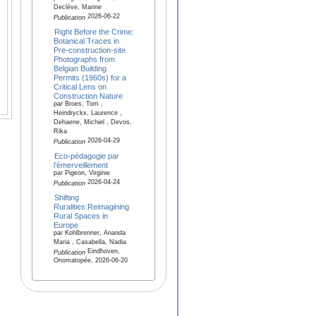
Declève, Marine
2026-06-22
Publication
Right Before the Crime:
Botanical Traces in
Pre-construction-site
Photographs from
Belgian Building
Permits (1960s) for a
Critical Lens on
Construction Nature
par Broes, Tom ,
Heindryckx, Laurence ,
Dehaene, Michiel , Devos,
Rika
2026-04-29
Publication
Eco-pédagogie par
l’émerveillement
par Pigeon, Virginie
2026-04-24
Publication
Shifting
Ruralities:Reimagining
Rural Spaces in
Europe
par Kohlbrenner, Ananda
Maria , Casabella, Nadia
Eindhoven,
Publication
Onomatopée, 2026-06-20