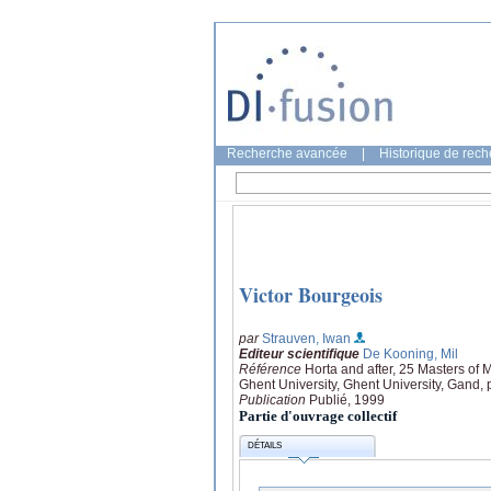
Recherche avancée
|
Historique de rec
Victor Bourgeois
par
Strauven, Iwan
Editeur scientifique
De Kooning, Mil
Référence
Horta and after, 25 Masters of
Ghent University, Ghent University, Gand,
Publication
Publié, 1999
Partie d'ouvrage collectif
DÉTAILS