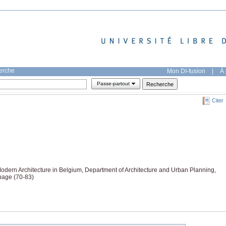
herche
Mon DI-fusion
|
À 
Passe-partout
Citer
 Modern Architecture in Belgium, Department of Architecture and Urban Planning,
 page (70-83)