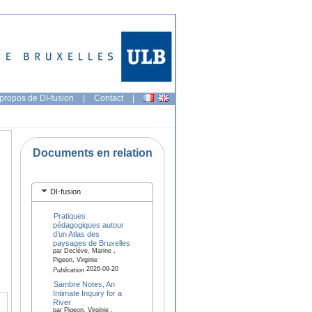
propos de DI-fusion
|
Contact
|
Documents en relation
DI-fusion
Pratiques
pédagogiques autour
d’un Atlas des
paysages de Bruxelles
par Declève, Marine ,
Pigeon, Virginie
2026-09-20
Publication
Sambre Notes, An
Intimate Inquiry for a
River
par Pigeon, Virginie ,