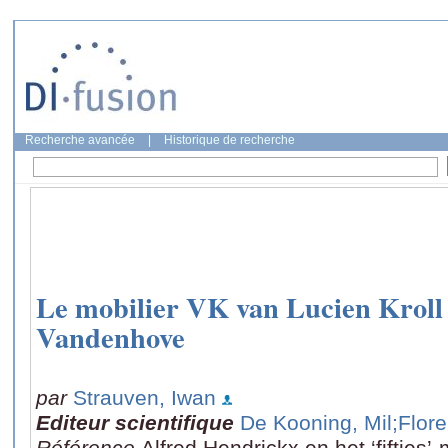
Recherche avancée
|
Historique de recherche
Le mobilier VK van Lucien Kroll
Vandenhove
par
Strauven, Iwan
Editeur scientifique
De Kooning, Mil
;Flore
Référence
Alfred Hendrickx en het ‘fifties