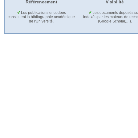
Référencement
Visibilité
Les publications encodées
Les documents déposés so
constituent la bibliographie académique
indexés par les moteurs de rech
de l'Université.
(Google Scholar,…).