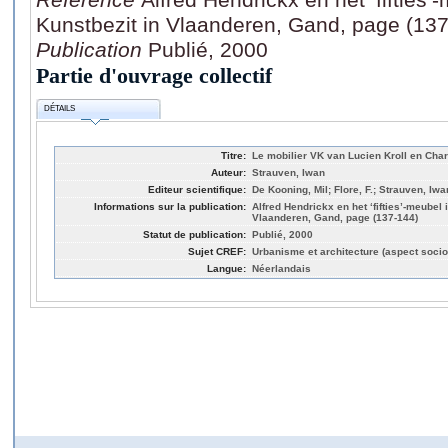
Kunstbezit in Vlaanderen, Gand, page (13
Publication
Publié, 2000
Partie d'ouvrage collectif
DÉTAILS
Titre:
Le mobilier VK van Lucien Kroll en Ch
Auteur:
Strauven, Iwan
Editeur scientifique:
De Kooning, Mil; Flore, F.; Strauven, Iwa
Informations sur la publication:
Alfred Hendrickx en het ‘fifties’-meubel
Vlaanderen, Gand, page (137-144)
Statut de publication:
Publié, 2000
Sujet CREF:
Urbanisme et architecture (aspect socio
Langue:
Néerlandais