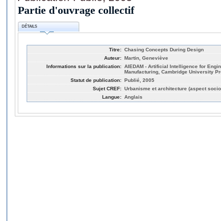
Partie d'ouvrage collectif
DÉTAILS
Titre:
Chasing Concepts During Design
Auteur:
Martin, Geneviève
Informations sur la publication:
AIEDAM - Artificial Intelligence for Eng
Manufacturing, Cambridge University P
Statut de publication:
Publié, 2005
Sujet CREF:
Urbanisme et architecture (aspect socio
Langue:
Anglais