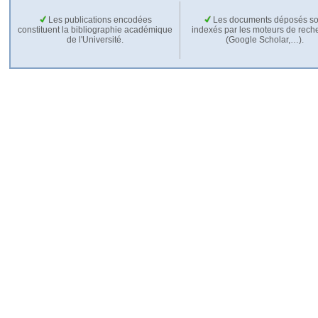
Les publications encodées
Les documents déposés so
constituent la bibliographie académique
indexés par les moteurs de rech
de l'Université.
(Google Scholar,…).