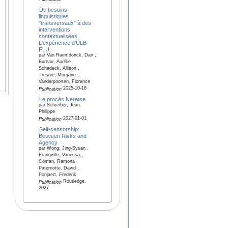
De besoins
linguistiques
"transversaux" à des
interventions
contextualisées.
L'expérience d'ULB
FLU.
par Van Raemdonck, Dan ,
Bureau, Aurélie ,
Schadeck, Allison ,
Tresnie, Morgane ,
Vanderpoorten, Florence
2025-10-16
Publication
Le procès Neretse
par Schreiber, Jean-
Philippe
2027-01-01
Publication
Self-censorship:
Between Risks and
Agency
par Wong, Jing-Syuan ,
Frangville, Vanessa ,
Coman, Ramona ,
Paternotte, David ,
Ponjaert, Frederik
Routledge,
Publication
2027