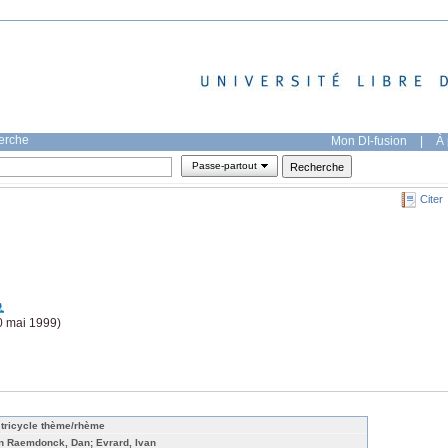
herche
Mon DI-fusion
|
À 
Passe-partout
Citer
0 mai 1999)
 tricycle thème/rhème
n Raemdonck, Dan; Evrard, Ivan