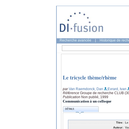
Recherche avancée
|
Historique de rec
Le tricycle thème/rhème
par
Van Raemdonck, Dan
;Evrard, Ivan
Référence
Groupe de recherche CLUB (3
Publication
Non publié, 1999
Communication à un colloque
DÉTAILS
Titre:
Le
Auteur:
Va