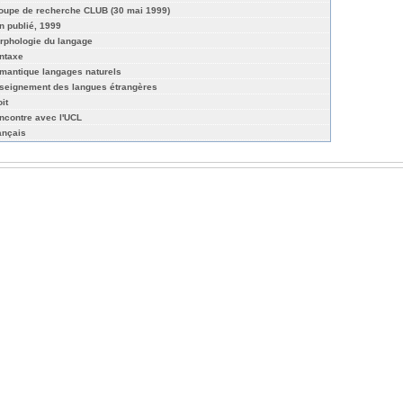
oupe de recherche CLUB (30 mai 1999)
n publié, 1999
rphologie du langage
ntaxe
mantique langages naturels
seignement des langues étrangères
it
ncontre avec l'UCL
ançais