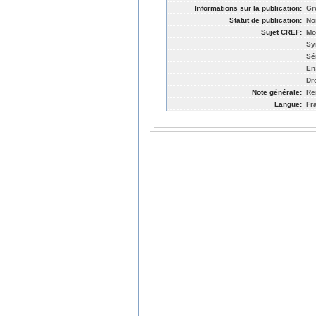
Informations sur la publication:
Gr
Statut de publication:
No
Sujet CREF:
Mo
Sy
Sé
En
Dro
Note générale:
Re
Langue:
Fr