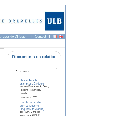
propos de DI-fusion
|
Contact
|
Documents en relation
DI-fusion
Dire et faire la
grammaire à l'école
par Van Raemdonck, Dan ,
Ferreira Fernandez,
Soledad
2026
Publication
Einführung in die
germanistische
Linguistik (syllabus)
par Palm, Christian
2026-01
Publication