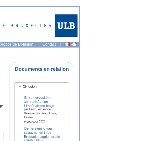
propos de DI-fusion
|
Contact
|
Documents en relation
DI-fusion
Entre nervosité et
autosatisfaction.
L’impérialisme belge
ge
par Lauro, Amandine ,
Beaupré, Nicolas , Louis,
Florian
2026
Publication
De herziening van
straatnamen in de
Brusselse agglomeratie
(1849-1854):