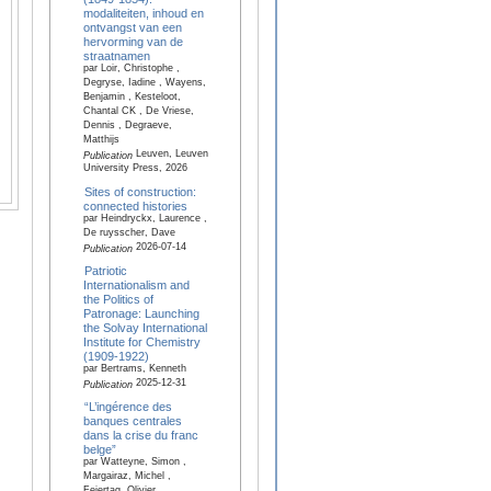
modaliteiten, inhoud en
ontvangst van een
hervorming van de
straatnamen
par Loir, Christophe ,
Degryse, Iadine , Wayens,
Benjamin , Kesteloot,
Chantal CK , De Vriese,
Dennis , Degraeve,
Matthijs
Leuven, Leuven
Publication
University Press, 2026
Sites of construction:
connected histories
par Heindryckx, Laurence ,
De ruysscher, Dave
2026-07-14
Publication
Patriotic
Internationalism and
the Politics of
Patronage: Launching
the Solvay International
Institute for Chemistry
(1909-1922)
par Bertrams, Kenneth
2025-12-31
Publication
“L’ingérence des
banques centrales
dans la crise du franc
belge”
par Watteyne, Simon ,
Margairaz, Michel ,