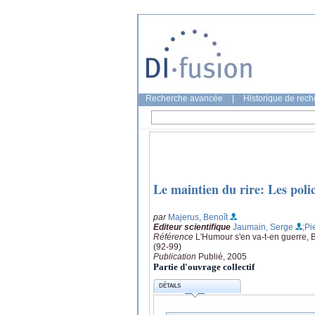
Recherche avancée
|
Historique de rec
Le maintien du rire: Les polic
par
Majerus, Benoît
Editeur scientifique
Jaumain, Serge
;Pi
Référence
L'Humour s'en va-t-en guerre, B
(92-99)
Publication
Publié, 2005
Partie d'ouvrage collectif
DÉTAILS