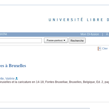
herche
Mon DI-fusion
|
À 
Passe-partout
Citer
es à Bruxelles
ette, Valérie
ruxelles et la caricature en 14-18, Fontes Bruxellae, Bruxelles, Belgique, Ed. 2, pa