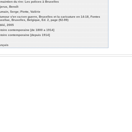
 maintien du rire: Les polices à Bruxelles
jerus, Benoît
umain, Serge; Piette, Valérie
Humour s'en va-t-en guerre, Bruxelles et la caricature en 14-18, Fontes
uxellae, Bruxelles, Belgique, Ed. 2, page (92-99)
blié, 2005
stoire contemporaine [de 1800 a 1914]
stoire contemporaine [depuis 1914]
ançais