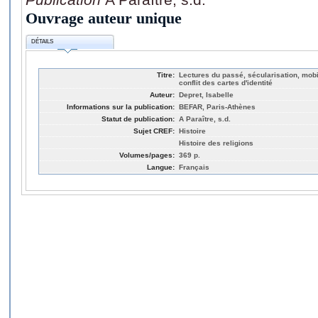
Ouvrage auteur unique
DÉTAILS
Titre:
Lectures du passé, sécularisation, mobil
conflit des cartes d'identité
Auteur:
Depret, Isabelle
Informations sur la publication:
BEFAR, Paris-Athènes
Statut de publication:
A Paraître, s.d.
Sujet CREF:
Histoire
Histoire des religions
Volumes/pages:
369 p.
Langue:
Français