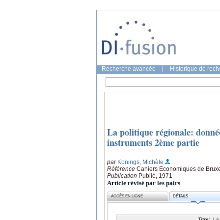
Recherche avancée
|
Historique de rec
La politique régionale: données
instruments 2ème partie
par
Konings, Michèle
Référence
Cahiers Economiques de Bruxel
Publication
Publié, 1971
Article révisé par les pairs
ACCÈS EN LIGNE
DÉTAILS
Titre:
La