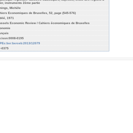
der, instruments 2ème partie
nings, Michèle
hiers Economiques de Bruxelles, 52, page (545-576)
blié, 1971
ussels Economic Review / Cahiers économiques de Bruxelles
onomie
ançais
n:issn:0008-0195
PEc:bxr:bxrceb:2013/12079
r-0375