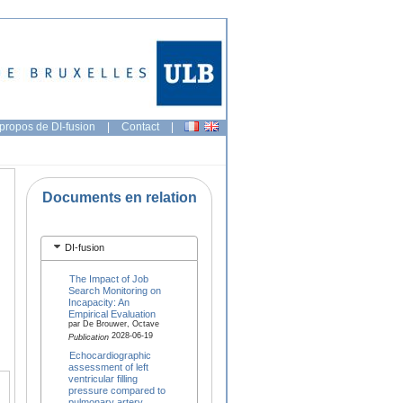
propos de DI-fusion
|
Contact
|
Documents en relation
DI-fusion
The Impact of Job
Search Monitoring on
Incapacity: An
Empirical Evaluation
par De Brouwer, Octave
2028-06-19
Publication
Echocardiographic
assessment of left
ventricular filling
pressure compared to
pulmonary artery