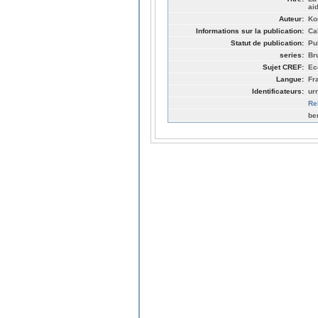
ai
Auteur:
Ko
Informations sur la publication:
Ca
Statut de publication:
Pu
series:
Br
Sujet CREF:
Ec
Langue:
Fr
Identificateurs:
ur
Re
be