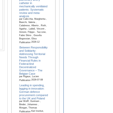
catheter in
mechanically ventilated
patients: Systematic
review and meta-
analysis
par Calicchia, Margherita ,
Bianchi, Valeria ,
Calabrese, Alberto , Roth,
Agatha , Labbé, Vincent ,
Annoni, Filippo , Taccone,
Fabio Silvio , Gouvêa
Bogossian, Elisa
2026-12
Publication
Between Responsibility
and Solidarity:
Addressing Territorial
Needs Through
Financial Rules in
Federal And
Decentralized
Governance – The
Belgian Case
par Rigaux, Lucien
2026-07-08
Publication
Leading in spending,
lagging in innovation:
German defence
procurement compared
to the UK and Poland
par Wolff, Guntram ,
Binder, Johannes ,
Morgan, Thomas
Kiel Institut,
Publication