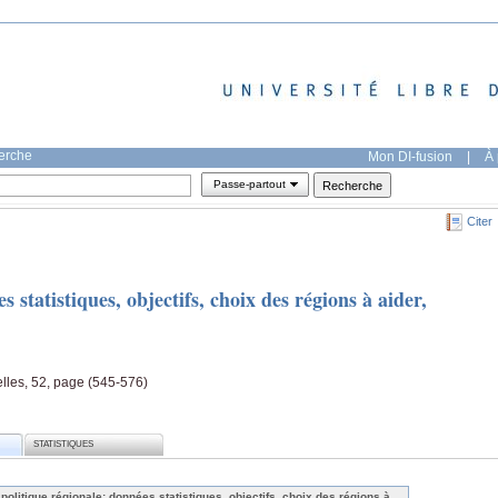
herche
Mon DI-fusion
|
À 
Passe-partout
Citer
 statistiques, objectifs, choix des régions à aider,
les, 52, page (545-576)
STATISTIQUES
 politique régionale: données statistiques, objectifs, choix des régions à