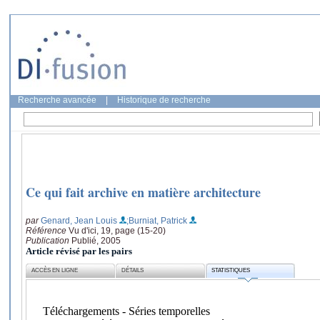
Recherche avancée
|
Historique de recherche
Ce qui fait archive en matière architecture
par
Genard, Jean Louis
;Burniat, Patrick
Référence
Vu d'ici, 19, page (15-20)
Publication
Publié, 2005
Article révisé par les pairs
ACCÈS EN LIGNE
DÉTAILS
STATISTIQUES