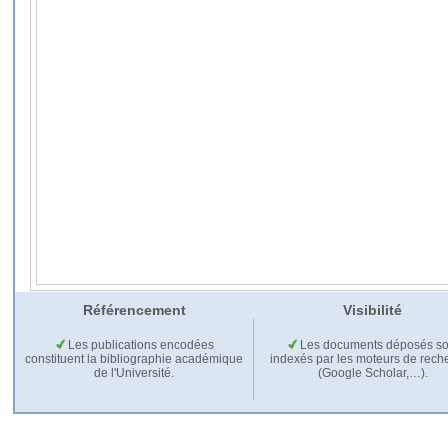
Référencement
Visibilité
Les publications encodées
Les documents déposés so
constituent la bibliographie académique
indexés par les moteurs de rech
de l'Université.
(Google Scholar,…).