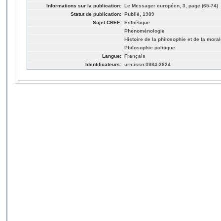
Informations sur la publication:
Le Messager européen, 3, page (65-74)
Statut de publication:
Publié, 1989
Sujet CREF:
Esthétique
Phénoménologie
Histoire de la philosophie et de la mora
Philosophie politique
Langue:
Français
Identificateurs:
urn:issn:0984-2624