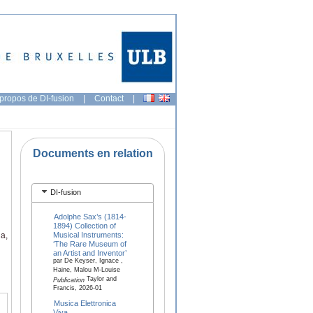
propos de DI-fusion
|
Contact
|
Documents en relation
DI-fusion
Adolphe Sax’s (1814-
1894) Collection of
Musical Instruments:
ga,
‘The Rare Museum of
an Artist and Inventor’
par De Keyser, Ignace ,
Haine, Malou M-Louise
Taylor and
Publication
Francis, 2026-01
Musica Elettronica
Viva