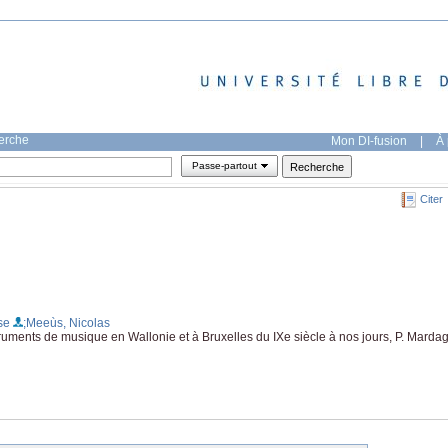
herche
Mon DI-fusion
|
À 
Passe-partout
Citer
se
;Meeùs, Nicolas
truments de musique en Wallonie et à Bruxelles du IXe siècle à nos jours, P. Marda