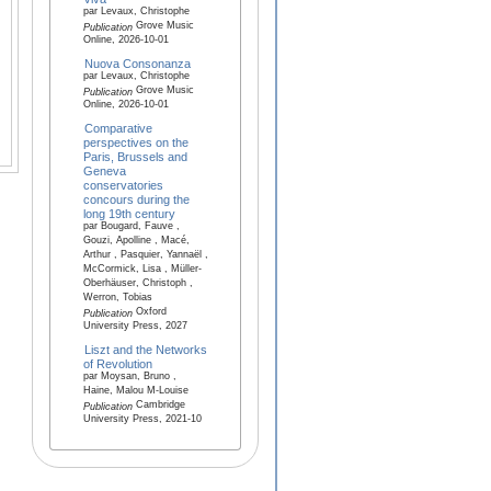
par Levaux, Christophe
Grove Music
Publication
Online, 2026-10-01
Nuova Consonanza
par Levaux, Christophe
Grove Music
Publication
Online, 2026-10-01
Comparative
perspectives on the
Paris, Brussels and
Geneva
conservatories
concours during the
long 19th century
par Bougard, Fauve ,
Gouzi, Apolline , Macé,
Arthur , Pasquier, Yannaël ,
McCormick, Lisa , Müller-
Oberhäuser, Christoph ,
Werron, Tobias
Oxford
Publication
University Press, 2027
Liszt and the Networks
of Revolution
par Moysan, Bruno ,
Haine, Malou M-Louise
Cambridge
Publication
University Press, 2021-10