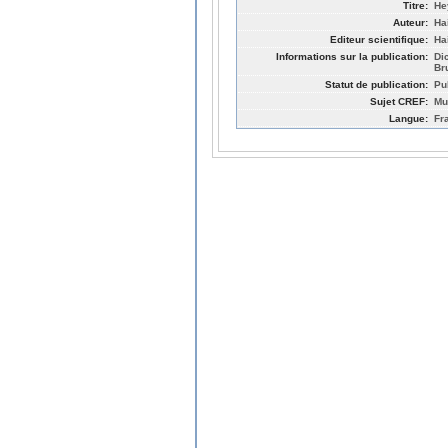
Titre:
He
Auteur:
Ha
Editeur scientifique:
Ha
Informations sur la publication:
Di
Br
Statut de publication:
Pu
Sujet CREF:
Mu
Langue:
Fr