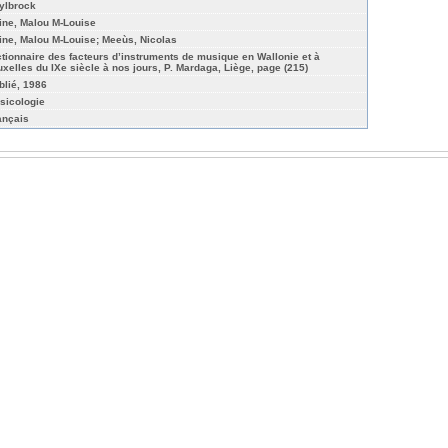
ylbrock
ine, Malou M-Louise
ine, Malou M-Louise; Meeùs, Nicolas
ctionnaire des facteurs d’instruments de musique en Wallonie et à
uxelles du IXe siècle à nos jours, P. Mardaga, Liège, page (215)
blié, 1986
sicologie
ançais