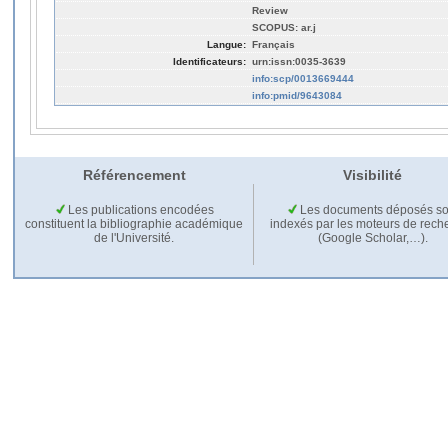
Review
SCOPUS: ar.j
Langue:
Français
Identificateurs:
urn:issn:0035-3639
info:scp/0013669444
info:pmid/9643084
Référencement
Visibilité
Les publications encodées
Les documents déposés so
constituent la bibliographie académique
indexés par les moteurs de rech
de l'Université.
(Google Scholar,…).