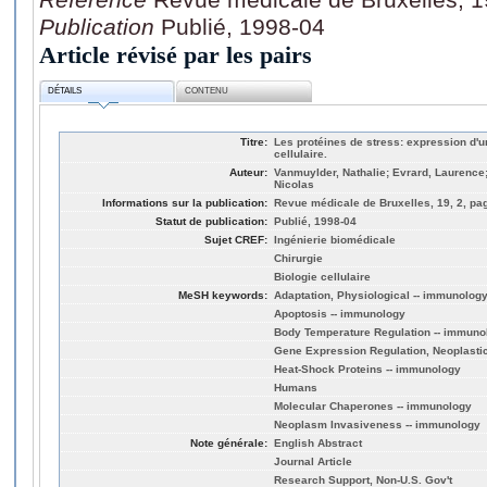
Publication
Publié, 1998-04
Article révisé par les pairs
DÉTAILS
CONTENU
Titre:
Les protéines de stress: expression d'
cellulaire.
Auteur:
Vanmuylder, Nathalie; Evrard, Laurence
Nicolas
Informations sur la publication:
Revue médicale de Bruxelles, 19, 2, pag
Statut de publication:
Publié, 1998-04
Sujet CREF:
Ingénierie biomédicale
Chirurgie
Biologie cellulaire
MeSH keywords:
Adaptation, Physiological -- immunolog
Apoptosis -- immunology
Body Temperature Regulation -- immuno
Gene Expression Regulation, Neoplasti
Heat-Shock Proteins -- immunology
Humans
Molecular Chaperones -- immunology
Neoplasm Invasiveness -- immunology
Note générale:
English Abstract
Journal Article
Research Support, Non-U.S. Gov't