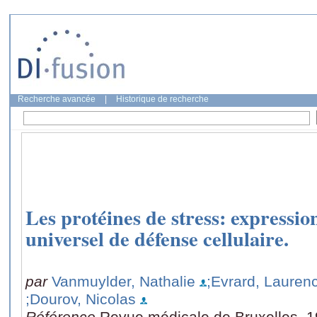
Recherche avancée
|
Historique de recherche
Les protéines de stress: express
universel de défense cellulaire.
par
Vanmuylder, Nathalie
;Evrard, Lauren
;Dourov, Nicolas
Référence
Revue médicale de Bruxelles, 19