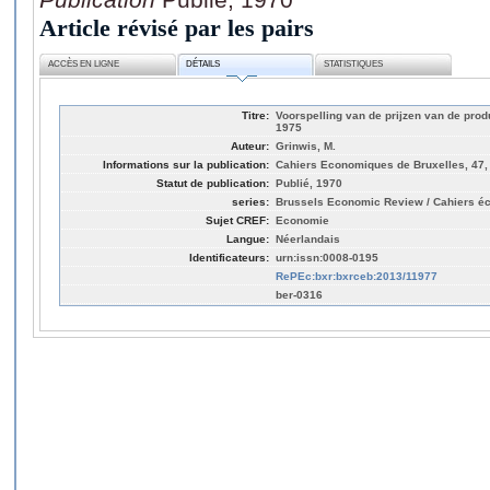
Article révisé par les pairs
ACCÈS EN LIGNE
DÉTAILS
STATISTIQUES
Titre:
Voorspelling van de prijzen van de produ
1975
Auteur:
Grinwis, M.
Informations sur la publication:
Cahiers Economiques de Bruxelles, 47,
Statut de publication:
Publié, 1970
series:
Brussels Economic Review / Cahiers é
Sujet CREF:
Economie
Langue:
Néerlandais
Identificateurs:
urn:issn:0008-0195
RePEc:bxr:bxrceb:2013/11977
ber-0316