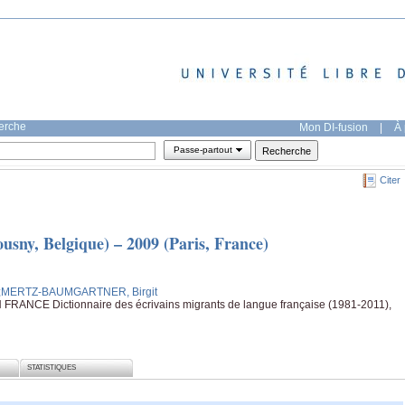
herche
Mon DI-fusion
|
À 
Passe-partout
Citer
ny, Belgique) – 2009 (Paris, France)
;MERTZ-BAUMGARTNER, Birgit
NCE Dictionnaire des écrivains migrants de langue française (1981-2011),
STATISTIQUES