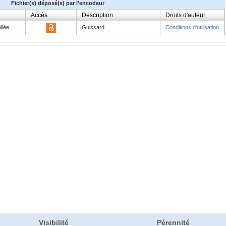
Fichier(s) déposé(s) par l'encodeur
Accès
Description
Droits d'auteur
liée
Guissard
Conditions d'utilisation
Visibilité
Pérennité