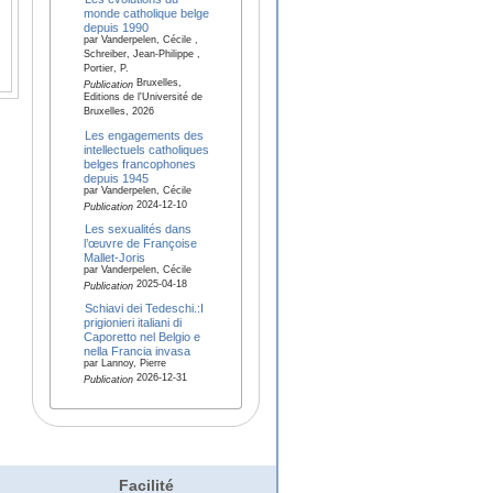
monde catholique belge
depuis 1990
par Vanderpelen, Cécile ,
Schreiber, Jean-Philippe ,
Portier, P.
Bruxelles,
Publication
Editions de l'Université de
Bruxelles, 2026
Les engagements des
intellectuels catholiques
belges francophones
depuis 1945
par Vanderpelen, Cécile
2024-12-10
Publication
Les sexualités dans
l’œuvre de Françoise
Mallet-Joris
par Vanderpelen, Cécile
2025-04-18
Publication
Schiavi dei Tedeschi.:I
prigionieri italiani di
Caporetto nel Belgio e
nella Francia invasa
par Lannoy, Pierre
2026-12-31
Publication
Facilité