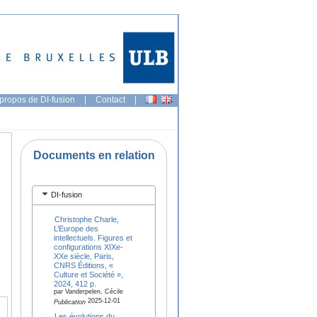
propos de DI-fusion
|
Contact
|
Documents en relation
DI-fusion
Christophe Charle,
L’Europe des
intellectuels. Figures et
configurations XIXe-
XXe siècle, Paris,
CNRS Éditions, «
Culture et Société »,
2024, 412 p.
par Vanderpelen, Cécile
2025-12-01
Publication
Les évolutions du