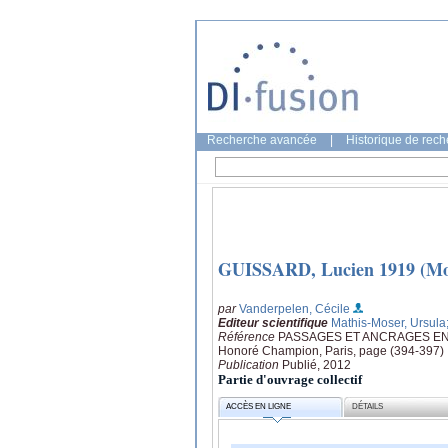
Recherche avancée
|
Historique de rec
GUISSARD, Lucien 1919 (Mous
par
Vanderpelen, Cécile
Editeur scientifique
Mathis-Moser, Ursula
Référence
PASSAGES ET ANCRAGES EN FRA
Honoré Champion, Paris, page (394-397)
Publication
Publié, 2012
Partie d'ouvrage collectif
ACCÈS EN LIGNE
DÉTAILS