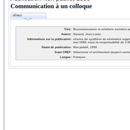
Communication à un colloque
DÉTAILS
Titre:
Reconnaissance et relations sociales p
Auteur:
Genard, Jean Louis
Informations sur la publication:
séance de synthèse du séminaire organi
mai 1999: sous la responsabilité de J.
Statut de publication:
Non publié, 1999
Sujet CREF:
Urbanisme et architecture (aspect socio
Langue:
Français