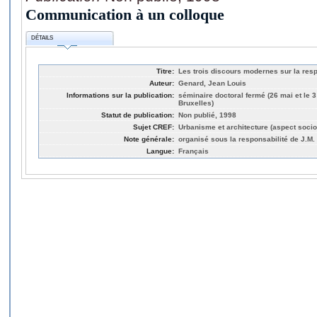
Communication à un colloque
DÉTAILS
Titre:
Les trois discours modernes sur la resp
Auteur:
Genard, Jean Louis
Informations sur la publication:
séminaire doctoral fermé (26 mai et le 3 
Bruxelles)
Statut de publication:
Non publié, 1998
Sujet CREF:
Urbanisme et architecture (aspect socio
Note générale:
organisé sous la responsabilité de J.M.
Langue:
Français