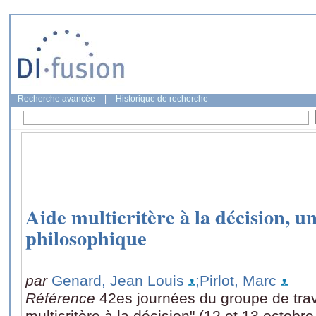
Recherche avancée
|
Historique de recherche
Aide multicritère à la décision, u
philosophique
par
Genard, Jean Louis
;Pirlot, Marc
Référence
42es journées du groupe de tra
multicritère à la décision" (12 et 13 octobr