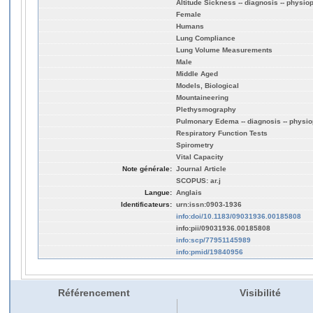
Altitude Sickness -- diagnosis -- physio
Female
Humans
Lung Compliance
Lung Volume Measurements
Male
Middle Aged
Models, Biological
Mountaineering
Plethysmography
Pulmonary Edema -- diagnosis -- physi
Respiratory Function Tests
Spirometry
Vital Capacity
Note générale:
Journal Article
SCOPUS: ar.j
Langue:
Anglais
Identificateurs:
urn:issn:0903-1936
info:doi/10.1183/09031936.00185808
info:pii/09031936.00185808
info:scp/77951145989
info:pmid/19840956
Référencement
Visibilité