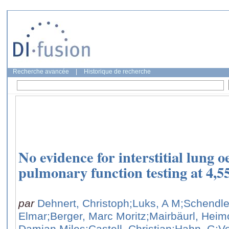
Recherche avancée
|
Historique de recherche
No evidence for interstitial lung 
pulmonary function testing at 4,5
par
Dehnert, Christoph
;Luks, A M
;Schendle
Elmar
;Berger, Marc Moritz
;Mairbäurl, Heim
Damian Miles
;Castell, Christian
;Hahn, G
;V