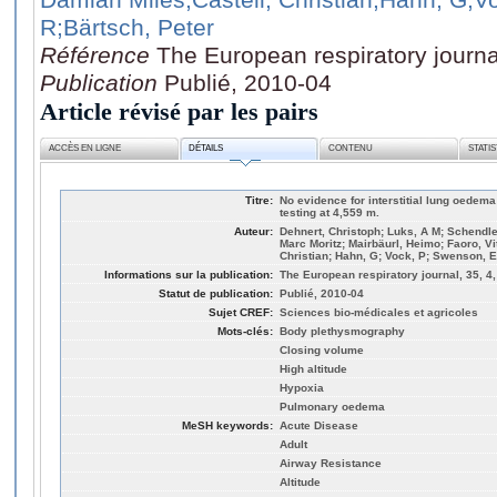
R
;Bärtsch, Peter
Référence
The European respiratory journa
Publication
Publié, 2010-04
Article révisé par les pairs
ACCÈS EN LIGNE
DÉTAILS
CONTENU
STATI
Titre:
No evidence for interstitial lung oedem
testing at 4,559 m.
Auteur:
Dehnert, Christoph; Luks, A M; Schendle
Marc Moritz; Mairbäurl, Heimo; Faoro, Vit
Christian; Hahn, G; Vock, P; Swenson, E
Informations sur la publication:
The European respiratory journal, 35, 4
Statut de publication:
Publié, 2010-04
Sujet CREF:
Sciences bio-médicales et agricoles
Mots-clés:
Body plethysmography
Closing volume
High altitude
Hypoxia
Pulmonary oedema
MeSH keywords:
Acute Disease
Adult
Airway Resistance
Altitude