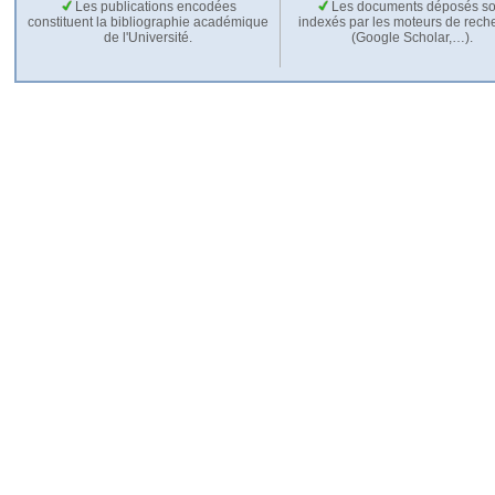
Les publications encodées
Les documents déposés so
constituent la bibliographie académique
indexés par les moteurs de rech
de l'Université.
(Google Scholar,…).