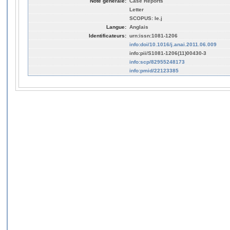
Note générale:
Case Reports
Letter
SCOPUS: le.j
Langue:
Anglais
Identificateurs:
urn:issn:1081-1206
info:doi/10.1016/j.anai.2011.06.009
info:pii/S1081-1206(11)00430-3
info:scp/82955248173
info:pmid/22123385