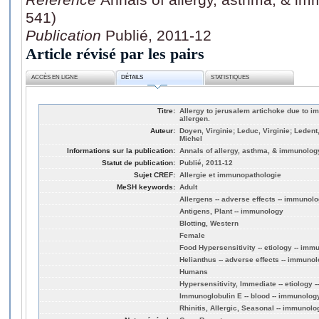
541)
Publication
Publié, 2011-12
Article révisé par les pairs
ACCÈS EN LIGNE
DÉTAILS
STATISTIQUES
Titre:
Allergy to jerusalem artichoke due to im
allergen.
Auteur:
Doyen, Virginie; Leduc, Virginie; Ledent,
Michel
Informations sur la publication:
Annals of allergy, asthma, & immunology
Statut de publication:
Publié, 2011-12
Sujet CREF:
Allergie et immunopathologie
MeSH keywords:
Adult
Allergens -- adverse effects -- immunol
Antigens, Plant -- immunology
Blotting, Western
Female
Food Hypersensitivity -- etiology -- imm
Helianthus -- adverse effects -- immuno
Humans
Hypersensitivity, Immediate -- etiology 
Immunoglobulin E -- blood -- immunolog
Rhinitis, Allergic, Seasonal -- immunolo