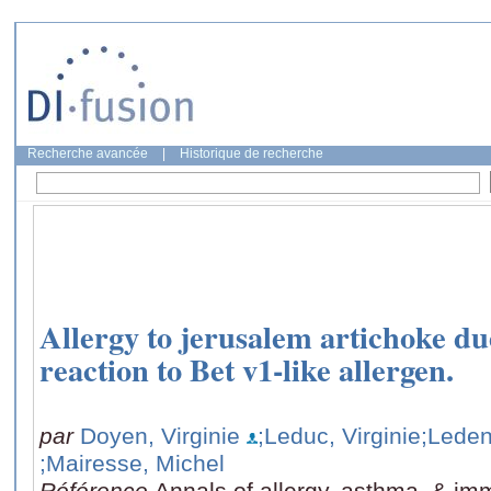
Recherche avancée
|
Historique de recherche
Allergy to jerusalem artichoke d
reaction to Bet v1-like allergen.
par
Doyen, Virginie
;Leduc, Virginie
;Leden
;Mairesse, Michel
Référence
Annals of allergy, asthma, & im