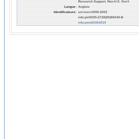
Research Support, Non-U.S. Gov't
Langue:
Anglais
Identificateurs:
urn:issn:0006-3002
info:pii/0005-2728(90)90040-B
info:pmid/2404519