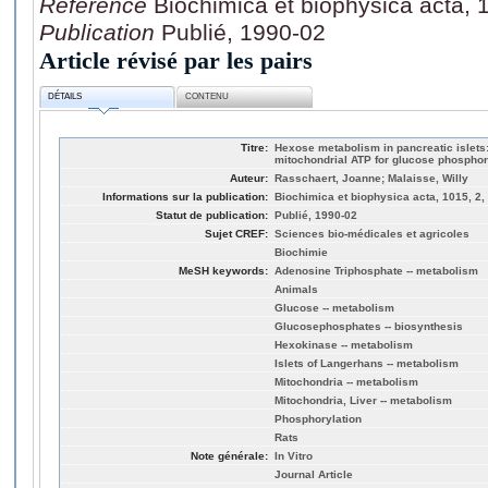
Référence
Biochimica et biophysica acta, 
Publication
Publié, 1990-02
Article révisé par les pairs
DÉTAILS
CONTENU
Titre:
Hexose metabolism in pancreatic islets: p
mitochondrial ATP for glucose phosphor
Auteur:
Rasschaert, Joanne; Malaisse, Willy
Informations sur la publication:
Biochimica et biophysica acta, 1015, 2,
Statut de publication:
Publié, 1990-02
Sujet CREF:
Sciences bio-médicales et agricoles
Biochimie
MeSH keywords:
Adenosine Triphosphate -- metabolism
Animals
Glucose -- metabolism
Glucosephosphates -- biosynthesis
Hexokinase -- metabolism
Islets of Langerhans -- metabolism
Mitochondria -- metabolism
Mitochondria, Liver -- metabolism
Phosphorylation
Rats
Note générale:
In Vitro
Journal Article