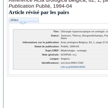
Publication
Publié, 1994-04
Article révisé par les pairs
DÉTAILS
Titre:
Chirurgie laparoscopique en urologie: a
Auteur:
Janssen, Thierry; Desgrandchamps, Fra
Alain
Informations sur la publication:
Acta urologica Belgica, 62, 1, page (7-1
Statut de publication:
Publié, 1994-04
Sujet CREF:
Néphrologie - urologie
Note générale:
SCOPUS: re.j
Langue:
Anglais
Identificateurs:
urn:issn:0001-7183
info:scp/0028419583