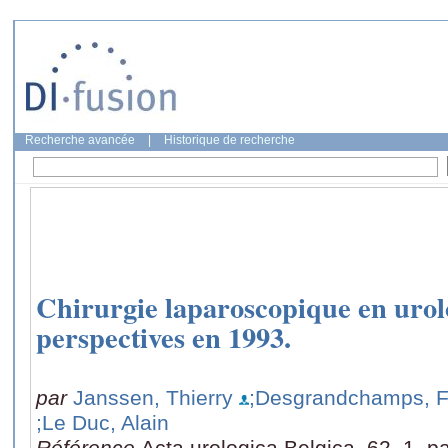
Recherche avancée
|
Historique de recherche
Chirurgie laparoscopique en urolo
perspectives en 1993.
par
Janssen, Thierry
;Desgrandchamps, F
;Le Duc, Alain
Référence
Acta urologica Belgica, 62, 1, p