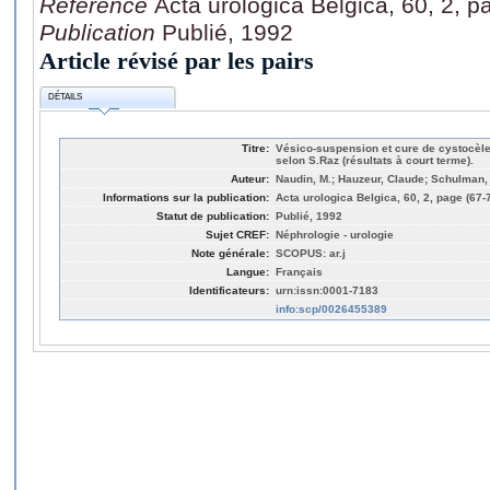
Référence
Acta urologica Belgica, 60, 2, p
Publication
Publié, 1992
Article révisé par les pairs
DÉTAILS
Titre:
Vésico-suspension et cure de cystocèle d
selon S.Raz (résultats à court terme).
Auteur:
Naudin, M.; Hauzeur, Claude; Schulman,
Informations sur la publication:
Acta urologica Belgica, 60, 2, page (67-
Statut de publication:
Publié, 1992
Sujet CREF:
Néphrologie - urologie
Note générale:
SCOPUS: ar.j
Langue:
Français
Identificateurs:
urn:issn:0001-7183
info:scp/0026455389