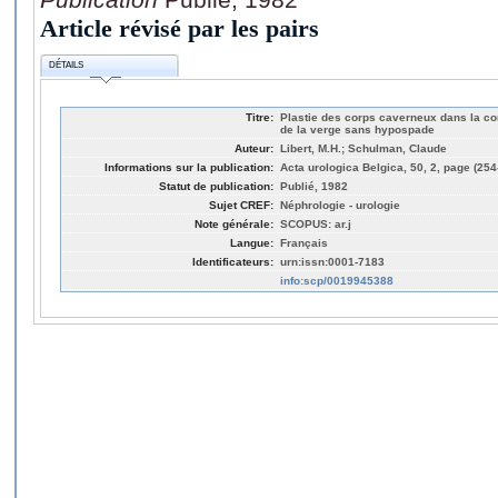
Article révisé par les pairs
DÉTAILS
Titre:
Plastie des corps caverneux dans la co
de la verge sans hypospade
Auteur:
Libert, M.H.; Schulman, Claude
Informations sur la publication:
Acta urologica Belgica, 50, 2, page (254
Statut de publication:
Publié, 1982
Sujet CREF:
Néphrologie - urologie
Note générale:
SCOPUS: ar.j
Langue:
Français
Identificateurs:
urn:issn:0001-7183
info:scp/0019945388