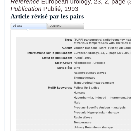
Référence
European urology, 23, 2, page 
Publication
Publié, 1993
Article révisé par les pairs
DÉTAILS
CONTENU
Titre:
(TURF) transurethral radiofrequency hea
at various temperatures with Thermex II
Auteur:
Vanden Bossche, Marc; Peltier, Alexan
Informations sur la publication:
European urology, 23, 2, page (302-306)
Statut de publication:
Publié, 1993
Sujet CREF:
Néphrologie - urologie
Mots-clés:
BPH
Radiofrequency waves
Thermotherapy
Transurethral heat treatment
MeSH keywords:
Follow-Up Studies
Humans
Hyperthermia, Induced -- instrumentatio
Male
Prostate-Specific Antigen -- analysis
Prostatic Hyperplasia -- therapy
Radio Waves
Temperature
Urinary Retention -- therapy