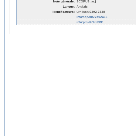
Note générale:
SCOPUS: ar.j
Langue:
Anglais
Identificateurs:
urn:issn:0302-2838
info:scp/0027502463
info:pmid/7683991