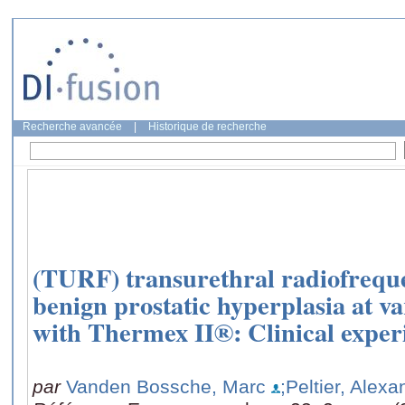
Recherche avancée
|
Historique de recherche
(TURF) transurethral radiofreque
benign prostatic hyperplasia at v
with Thermex II®: Clinical exper
par
Vanden Bossche, Marc
;Peltier, Alexa