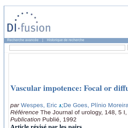
Recherche avancée
|
Historique de recherche
Vascular impotence: Focal or diffu
par
Wespes, Eric
;De Goes, Plínio Moreir
Référence
The Journal of urology, 148, 5 
Publication
Publié, 1992
Article révisé par les pairs