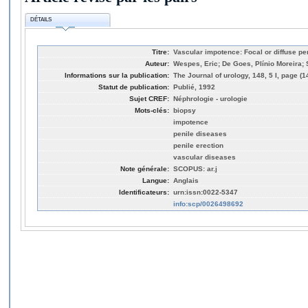
DÉTAILS
Titre:
Vascular impotence: Focal or diffuse pe
Auteur:
Wespes, Eric; De Goes, Plínio Moreira;
Informations sur la publication:
The Journal of urology, 148, 5 I, page (
Statut de publication:
Publié, 1992
Sujet CREF:
Néphrologie - urologie
Mots-clés:
biopsy
impotence
penile diseases
penile erection
vascular diseases
Note générale:
SCOPUS: ar.j
Langue:
Anglais
Identificateurs:
urn:issn:0022-5347
info:scp/0026498692