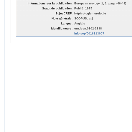
Informations sur la publication:
European urology, 1, 1, page (46-48)
Statut de publication:
Publié, 1975
Sujet CREF:
Néphrologie - urologie
Note générale:
SCOPUS: ar.j
Langue:
Anglais
Identificateurs:
urn:issn:0302-2838
info:scp/0016813007