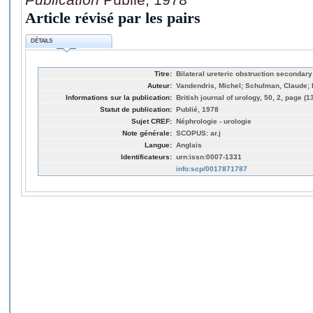
Article révisé par les pairs
DÉTAILS
Titre:
Bilateral ureteric obstruction secondary
Auteur:
Vandendris, Michel; Schulman, Claude; P
Informations sur la publication:
British journal of urology, 50, 2, page (1
Statut de publication:
Publié, 1978
Sujet CREF:
Néphrologie - urologie
Note générale:
SCOPUS: ar.j
Langue:
Anglais
Identificateurs:
urn:issn:0007-1331
info:scp/0017871787