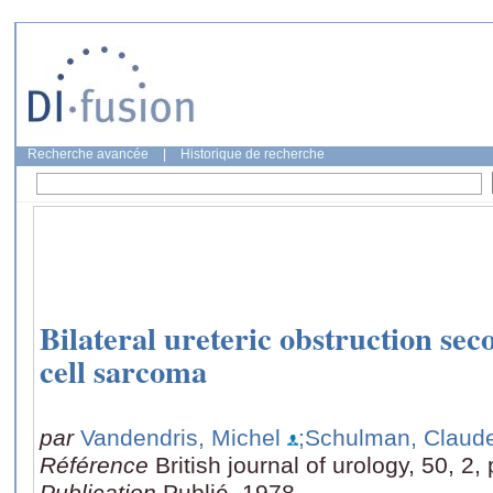
Recherche avancée
|
Historique de recherche
Bilateral ureteric obstruction se
cell sarcoma
par
Vandendris, Michel
;Schulman, Claud
Référence
British journal of urology, 50, 2,
Publication
Publié, 1978