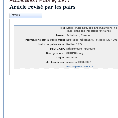
Article révisé par les pairs
DÉTAILS
Titre:
Etude d'une nouvelle nitrofurantoine à a
caps' dans les infections urinaires
Auteur:
Schulman, Claude
Informations sur la publication:
Bruxelles médical, 57, 9, page (387-391
Statut de publication:
Publié, 1977
Sujet CREF:
Néphrologie - urologie
Note générale:
SCOPUS: ar.j
Langue:
Français
Identificateurs:
urn:issn:0068-3027
info:scp/0017759239