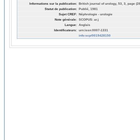
Informations sur la publication:
British journal of urology, 53, 3, page (2
Statut de publication:
Publié, 1981
Sujet CREF:
Néphrologie - urologie
Note générale:
SCOPUS: ar.j
Langue:
Anglais
Identificateurs:
urn:issn:0007-1331
info:scp/0019428150