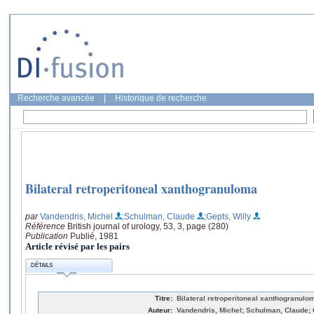
Recherche avancée
|
Historique de recherche
Bilateral retroperitoneal xanthogranuloma
par
Vandendris, Michel
;Schulman, Claude
;Gepts, Willy
Référence
British journal of urology, 53, 3, page (280)
Publication
Publié, 1981
Article révisé par les pairs
DÉTAILS
Titre:
Bilateral retroperitoneal xanthogranulo
Auteur:
Vandendris, Michel; Schulman, Claude; 