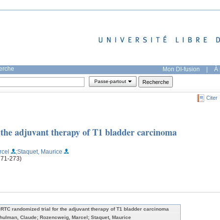
herche
Mon DI-fusion
|
À 
Passe-partout
Citer
the adjuvant therapy of T1 bladder carcinoma
rcel
;Staquet, Maurice
271-273)
RTC randomized trial for the adjuvant therapy of T1 bladder carcinoma
hulman, Claude; Rozencweig, Marcel; Staquet, Maurice