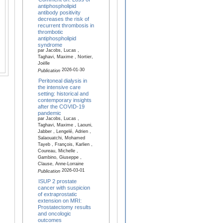
antiphospholipid
antibody positivity
decreases the risk of
recurrent thrombosis in
thrombotic
antiphospholipid
syndrome
par Jacobs, Lucas ,
Taghavi, Maxime , Nortier,
Joëlle
2026-01-30
Publication
Peritoneal dialysis in
the intensive care
setting: historical and
contemporary insights
after the COVID-19
pandemic
par Jacobs, Lucas ,
Taghavi, Maxime , Laouni,
Jabber , Lengelé, Adrien ,
Salaouatchi, Mohamed
Tayeb , François, Karlien ,
Coureau, Michelle ,
Gambino, Giuseppe ,
Clause, Anne-Lorraine
2026-03-01
Publication
ISUP 2 prostate
cancer with suspicion
of extraprostatic
extension on MRI:
Prostatectomy results
and oncologic
outcomes