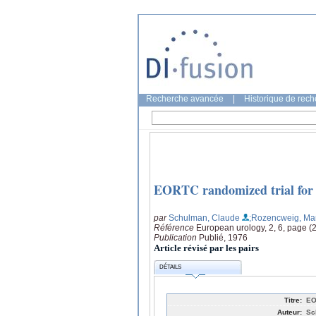
Recherche avancée
|
Historique de rec
EORTC randomized trial for 
par
Schulman, Claude
;Rozencweig, Ma
Référence
European urology, 2, 6, page (
Publication
Publié, 1976
Article révisé par les pairs
DÉTAILS
Titre:
EO
Auteur:
Sc