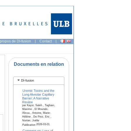
propos de DI-fusion
|
Contact
|
Documents en relation
DI-fusion
Uremic Toxins and the
Lung Alveolar Capillary
Barrier: A Narrative
Review
par Kaysi, Saleh , Taghavi,
Maxime , El Mourabi,
Alissa , Antoine, Marie-
Hélène , De Prez, Eric ,
Nortier, Joëlle
2026-03-01
Publication
Comment on: Loss of