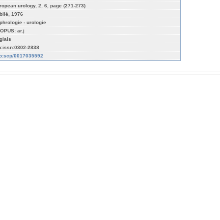
ropean urology, 2, 6, page (271-273)
blié, 1976
phrologie - urologie
OPUS: ar.j
glais
n:issn:0302-2838
fo:scp/0017035592