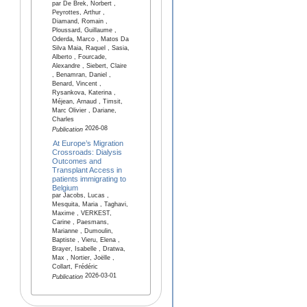
par De Brek, Norbert ,
Peyrottes, Arthur ,
Diamand, Romain ,
Ploussard, Guillaume ,
Oderda, Marco , Matos Da
Silva Maia, Raquel , Sasia,
Alberto , Fourcade,
Alexandre , Siebert, Claire
, Benamran, Daniel ,
Benard, Vincent ,
Rysankova, Katerina ,
Méjean, Arnaud , Timsit,
Marc Olivier , Dariane,
Charles
2026-08
Publication
At Europe’s Migration
Crossroads: Dialysis
Outcomes and
Transplant Access in
patients immigrating to
Belgium
par Jacobs, Lucas ,
Mesquita, Maria , Taghavi,
Maxime , VERKEST,
Carine , Paesmans,
Marianne , Dumoulin,
Baptiste , Vieru, Elena ,
Brayer, Isabelle , Dratwa,
Max , Nortier, Joëlle ,
Collart, Frédéric
2026-03-01
Publication