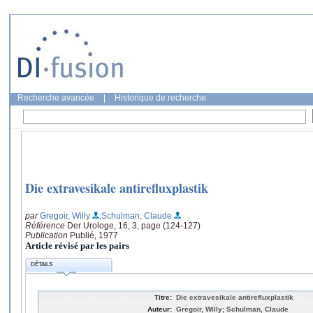
Recherche avancée
|
Historique de recherche
Die extravesikale antirefluxplastik
par
Gregoir, Willy
;Schulman, Claude
Référence
Der Urologe, 16, 3, page (124-127)
Publication
Publié, 1977
Article révisé par les pairs
DÉTAILS
Titre:
Die extravesikale antirefluxplastik
Auteur:
Gregoir, Willy; Schulman, Claude