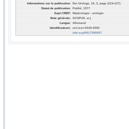
Informations sur la publication:
Der Urologe, 16, 3, page (124-127)
Statut de publication:
Publié, 1977
Sujet CREF:
Néphrologie - urologie
Note générale:
SCOPUS: ar.j
Langue:
Allemand
Identificateurs:
urn:issn:0340-2592
info:scp/0017395057