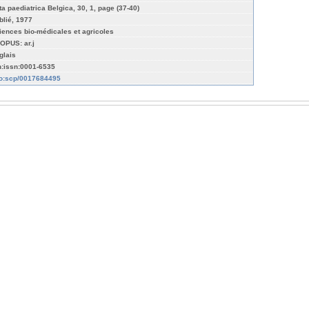
ta paediatrica Belgica, 30, 1, page (37-40)
blié, 1977
iences bio-médicales et agricoles
OPUS: ar.j
glais
n:issn:0001-6535
fo:scp/0017684495