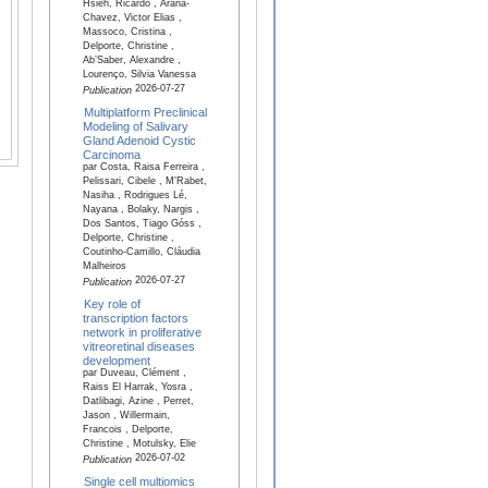
Hsieh, Ricardo , Arana-
Chavez, Victor Elias ,
Massoco, Cristina ,
Delporte, Christine ,
Ab’Saber, Alexandre ,
Lourenço, Silvia Vanessa
2026-07-27
Publication
Multiplatform Preclinical
Modeling of Salivary
Gland Adenoid Cystic
Carcinoma
par Costa, Raisa Ferreira ,
Pelissari, Cibele , M'Rabet,
Nasiha , Rodrigues Lé,
Nayana , Bolaky, Nargis ,
Dos Santos, Tiago Góss ,
Delporte, Christine ,
Coutinho-Camillo, Cláudia
Malheiros
2026-07-27
Publication
Key role of
transcription factors
network in proliferative
vitreoretinal diseases
development
par Duveau, Clément ,
Raiss El Harrak, Yosra ,
Datlibagi, Azine , Perret,
Jason , Willermain,
Francois , Delporte,
Christine , Motulsky, Elie
2026-07-02
Publication
Single cell multiomics