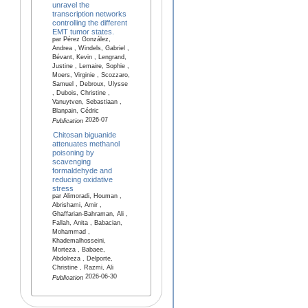
unravel the
transcription networks
controlling the different
EMT tumor states.
par Pérez González,
Andrea , Windels, Gabriel ,
Bévant, Kevin , Lengrand,
Justine , Lemaire, Sophie ,
Moers, Virginie , Scozzaro,
Samuel , Debroux, Ulysse
, Dubois, Christine ,
Vanuytven, Sebastiaan ,
Blanpain, Cédric
2026-07
Publication
Chitosan biguanide
attenuates methanol
poisoning by
scavenging
formaldehyde and
reducing oxidative
stress
par Alimoradi, Houman ,
Abrishami, Amir ,
Ghaffarian-Bahraman, Ali ,
Fallah, Anita , Babacian,
Mohammad ,
Khademalhosseini,
Morteza , Babaee,
Abdolreza , Delporte,
Christine , Razmi, Ali
2026-06-30
Publication