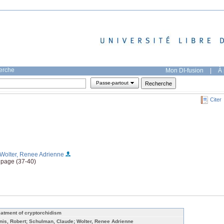
herche
Mon DI-fusion
|
À 
Passe-partout
Citer
;Wolter, Renee Adrienne
, page (37-40)
eatment of cryptorchidism
nis, Robert; Schulman, Claude; Wolter, Renee Adrienne