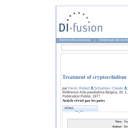
Recherche avancée
|
Historique de rec
Treatment of cryptorchidism
par
Denis, Robert
;Schulman, Claude
Référence
Acta paediatrica Belgica, 30, 1
Publication
Publié, 1977
Article révisé par les pairs
DÉTAILS
Titre:
Tr
Auteur:
De