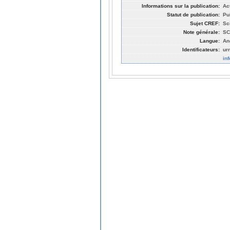
Informations sur la publication:
Ac
Statut de publication:
Pu
Sujet CREF:
Sc
Note générale:
SC
Langue:
An
Identificateurs:
ur
in