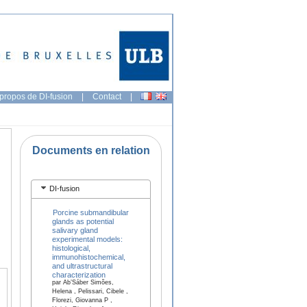
propos de DI-fusion
|
Contact
|
Documents en relation
DI-fusion
Porcine submandibular
glands as potential
salivary gland
experimental models:
histological,
immunohistochemical,
and ultrastructural
characterization
par Ab’Sáber Simões,
Helena , Pelissari, Cibele ,
Florezi, Giovanna P ,