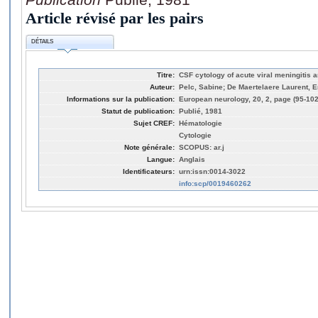
Article révisé par les pairs
DÉTAILS
Titre:
CSF cytology of acute viral meningitis
Auteur:
Pelc, Sabine; De Maertelaere Laurent, 
Informations sur la publication:
European neurology, 20, 2, page (95-102
Statut de publication:
Publié, 1981
Sujet CREF:
Hématologie
Cytologie
Note générale:
SCOPUS: ar.j
Langue:
Anglais
Identificateurs:
urn:issn:0014-3022
info:scp/0019460262