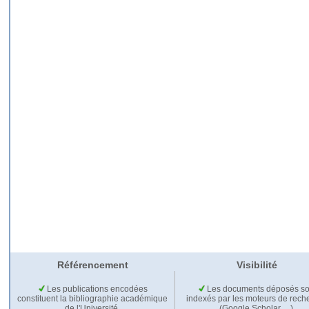
Référencement
Visibilité
Les publications encodées
Les documents déposés so
constituent la bibliographie académique
indexés par les moteurs de rech
de l'Université.
(Google Scholar,…).