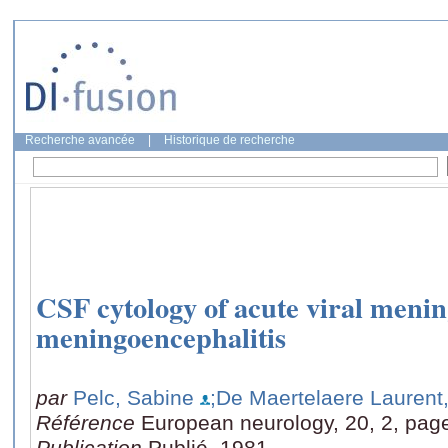
Recherche avancée
|
Historique de recherche
CSF cytology of acute viral menin
meningoencephalitis
par
Pelc, Sabine
;De Maertelaere Laurent,
Référence
European neurology, 20, 2, pag
Publication
Publié, 1981